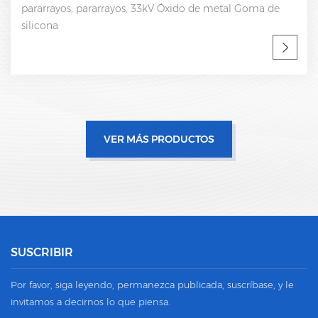
pararrayos, pararrayos, 33kV Óxido de metal Goma de
silicona
VER MÁS PRODUCTOS
SUSCRIBIR
Por favor, siga leyendo, permanezca publicada, suscríbase, y le
invitamos a decirnos lo que piensa.