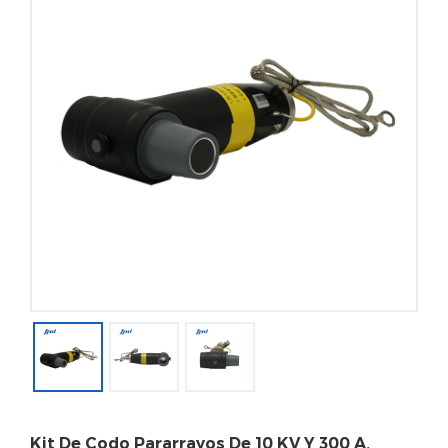
Kit De Codo Pararrayos De 10 KV Y 300 A,