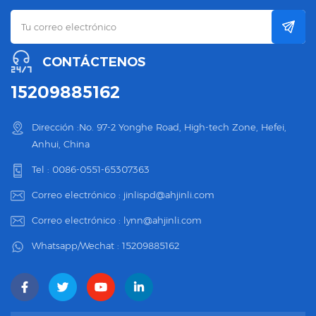
CONTÁCTENOS
15209885162
Dirección :No. 97-2 Yonghe Road, High-tech Zone, Hefei,
Anhui, China
Tel :
0086-0551-65307363
Correo electrónico :
jinlispd@ahjinli.com
Correo electrónico :
lynn@ahjinli.com
Whatsapp/Wechat :
15209885162