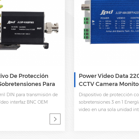
tivo De Protección
Power Video Data 22
Sobretensiones Para
CCTV Camera Monitor
sión De Datos De
Dispositivo De Protec
ril DIN para transmisión de
Dispositivo de protección co
Contra Sobretension
vídeo interfaz BNC OEM
sobretensiones 3 en 1 Energía
video en una sola unidad in
OEM aceptable