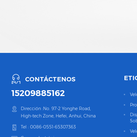
ETI
CONTÁCTENOS
15209885162
Vel
Pro
Dirección :No. 97-2 Yonghe Road,
Dis
High-tech Zone, Hefei, Anhui, China
Sob
Tel :
0086-0551-65307363
Vel