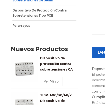
Sobretensiones De Señal
Dispositivo De Protección Contra
Sobretensiones Tipo PCB
Pararrayos
Nuevos Productos
Det
Dispositivo de
protección contra
Disposit
sobretensiones CA
El prote
trifásico Jinli JLSP-
industri
400/100/4P de 400 V
Ver Más
concentr
y 100 kA
comunica
JLSP-400/80/4P/Y
Cumplim
Dispositivo de
Está di