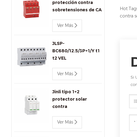
protección contra
Hot Tags
sobretensiones de CA
contra s
de 440 v 80 kA Jinli
SPD JLSP-
Ver Más
GA440/80/4P
JLSP-
BC680/12.5/3P+1/Y t1
t2 VEL
Ver Más
Si 
com
Jinli tipo 1+2
protector solar
contra
sobretensiones
1000V DC SPD
Ver Más