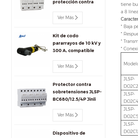
protección contra
tiene bu
sobretensiones de CA
a 8 lín
Jinli de 400 V y 80 kA
Ver Más
Caracter
con señalización
* Baja p
remota
* Respu
Kit de codo
* Transm
pararrayos de 10 kV y
* Conex
300 A, compatible
con IEEE 386 para
Model
transformadores y
Ver Más
conectores.
JLSP-
Protector contra
DO2C2
sobretensiones JLSP-
JLSP-
BC680/12.5/4P Jinli
DO2C
AC SPD
JLSP-
Ver Más
DO2C
JLSP-
DO2C1
Dispositivo de