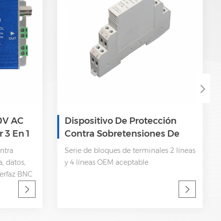
0V AC
Dispositivo De Protección
 3 En 1
Contra Sobretensiones De
ción
Señal RS485
ntra
Serie de bloques de terminales 2 líneas
es
, datos,
y 4 líneas OEM aceptable
terfaz BNC