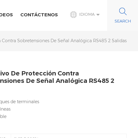
IDEOS
CONTÁCTENOS
IDIOMA
n Contra Sobretensiones De Señal Analógica RS485 2 Salidas
tivo De Protección Contra
nsiones De Señal Analógica RS485 2
oques de terminales
líneas
ble