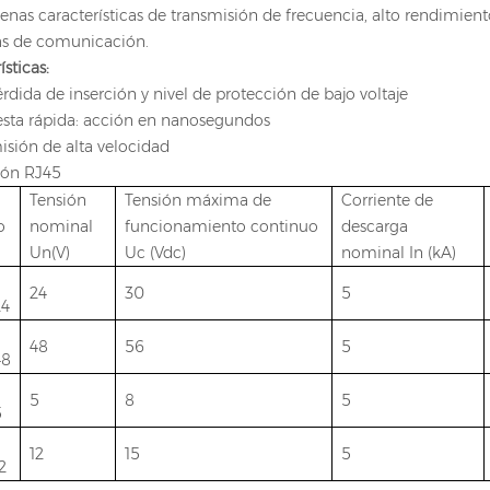
enas características de transmisión de frecuencia, alto rendimie
eas de comunicación.
ísticas:
érdida de inserción y nivel de protección de bajo voltaje
esta rápida: acción en nanosegundos
isión de alta velocidad
ión RJ45
Tensión
Tensión máxima de
Corriente de
o
nominal
funcionamiento continuo
descarga
Un(V)
Uc (Vdc)
nominal In (kA)
24
30
5
4
48
56
5
48
5
8
5
5
12
15
5
2