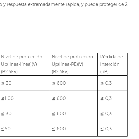
nto y respuesta extremadamente rápida, y puede proteger de 2
Nivel de protección
Nivel de protección
Pérdida de
Up(línea-línea)(V)
Up(línea-PE)(V)
inserción
(B2:4kV)
(B2:4kV)
(dB)
≦
30
≦
600
≦
0,3
≦1
00
≦
600
≦
0,3
≦
30
≦
600
≦
0,3
≦50
≦
600
≦
0,3