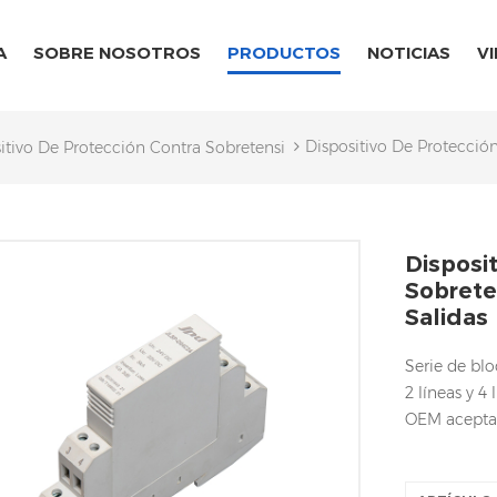
A
SOBRE NOSOTROS
PRODUCTOS
NOTICIAS
V
Dispositivo De Protecció
itivo De Protección Contra Sobretensiones De Señal
Disposi
Sobrete
Salidas
Serie de bl
2 líneas y 4 
OEM acepta