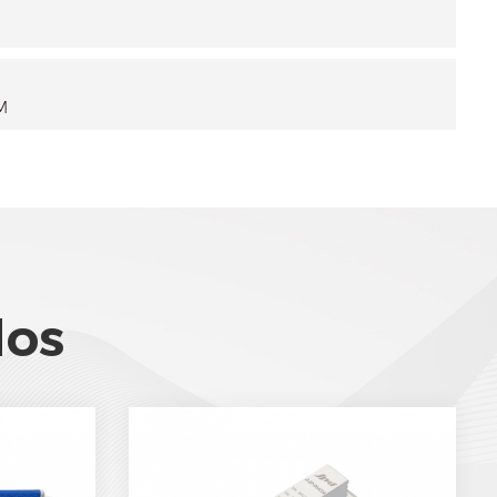
M
dos