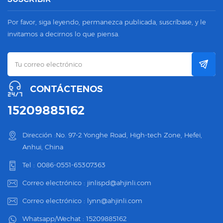
Por favor, siga leyendo, permanezca publicada, suscríbase, y le
invitamos a decirnos lo que piensa.
CONTÁCTENOS
15209885162
Dirección :No. 97-2 Yonghe Road, High-tech Zone, Hefei,
Anhui, China
Tel :
0086-0551-65307363
Correo electrónico :
jinlispd@ahjinli.com
Correo electrónico :
lynn@ahjinli.com
Whatsapp/Wechat :
15209885162