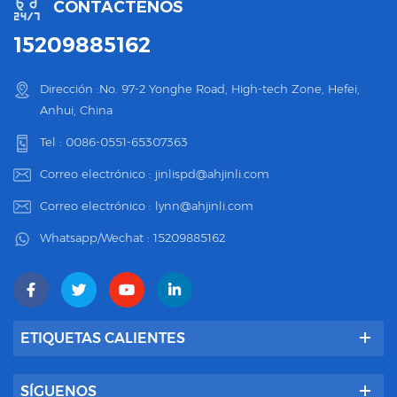
CONTÁCTENOS
15209885162
Dirección :No. 97-2 Yonghe Road, High-tech Zone, Hefei,
Anhui, China
Tel :
0086-0551-65307363
Correo electrónico :
jinlispd@ahjinli.com
Correo electrónico :
lynn@ahjinli.com
Whatsapp/Wechat :
15209885162
ETIQUETAS CALIENTES
SÍGUENOS