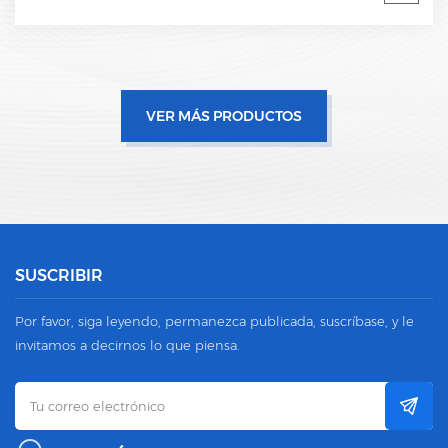
fabricante OEM profesional
VER MÁS PRODUCTOS
SUSCRIBIR
Por favor, siga leyendo, permanezca publicada, suscríbase, y le
invitamos a decirnos lo que piensa.