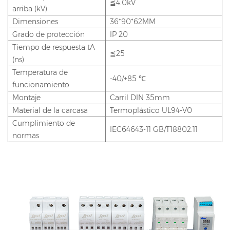
≦4.0kV
arriba (kV)
Dimensiones
36*90*62MM
Grado de protección
IP 20
Tiempo de respuesta tA
≦25
(ns)
Temperatura de
-40/+85 ℃
funcionamiento
Montaje
Carril DIN 35mm
Material de la carcasa
Termoplástico UL94-V0
Cumplimiento de
IEC64643-11 GB/T18802.11
normas