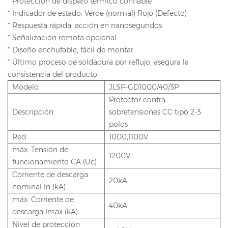
* Protección de disparo térmico confiable
* Indicador de estado: Verde (normal) Rojo (Defecto)
* Respuesta rápida: acción en nanosegundos
* Señalización remota opcional
* Diseño enchufable, fácil de montar
* Último proceso de soldadura por reflujo, asegura la
consistencia del producto
Modelo
JLSP-GD1000/40/3P
Protector contra
Descripción
sobretensiones CC tipo 2-3
polos
Red
1000,1100V
máx. Tensión de
1200V
funcionamiento CA (Uc)
Corriente de descarga
20kA
nominal In (kA)
máx. Corriente de
40kA
descarga Imax (kA)
Nivel de protección