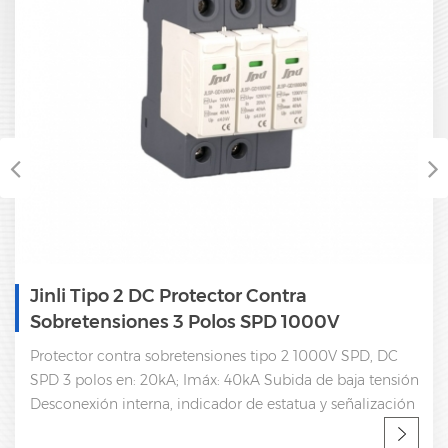
Jinli Tipo 2 DC Protector Contra
Sobretensiones 3 Polos SPD 1000V
Protector contra sobretensiones tipo 2 1000V SPD, DC
SPD 3 polos en: 20kA; Imáx: 40kA Subida de baja tensión
Desconexión interna, indicador de estatua y señalización
remota CEI 61643-11 CE, certificado UL Fábrica SPD,