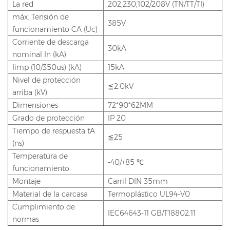
La red
202,230,102/208V (TN/TT/TI)
máx. Tensión de
385V
funcionamiento CA (Uc)
Corriente de descarga
30kA
nominal In (kA)
Iimp (10/350us) (kA)
15kA
Nivel de protección
≦2.0kV
arriba (kV)
Dimensiones
72*90*62MM
Grado de protección
IP 20
Tiempo de respuesta tA
≦25
(ns)
Temperatura de
-40/+85 ℃
funcionamiento
Montaje
Carril DIN 35mm
Material de la carcasa
Termoplástico UL94-V0
Cumplimiento de
IEC64643-11 GB/T18802.11
normas