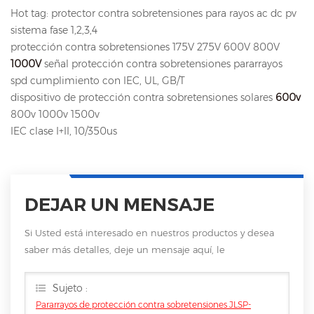
Hot tag: protector contra sobretensiones para rayos ac dc pv
sistema fase 1,2,3,4
protección contra sobretensiones 175V 275V 600V 800V
1000V
señal protección contra sobretensiones pararrayos
spd cumplimiento con IEC, UL, GB/T
dispositivo de protección contra sobretensiones solares
600v
800v 1000v 1500v
IEC clase I+II, 10/350us
DEJAR UN MENSAJE
Si Usted está interesado en nuestros productos y desea
saber más detalles, deje un mensaje aquí, le
responderemos tan pronto como nosotros .. puedamos.
Sujeto :
Pararrayos de protección contra sobretensiones JLSP-