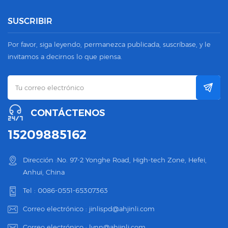
SUSCRIBIR
Por favor, siga leyendo, permanezca publicada, suscríbase, y le
invitamos a decirnos lo que piensa.
CONTÁCTENOS
15209885162
Dirección :No. 97-2 Yonghe Road, High-tech Zone, Hefei,
Anhui, China
Tel :
0086-0551-65307363
Correo electrónico :
jinlispd@ahjinli.com
Correo electrónico :
lynn@ahjinli.com