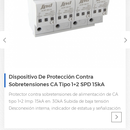
tra
Protector Contra Sobretension
PD 15kA
AC SPD 25kA
imentación de CA
Protector contra sobretensiones de al
baja tensión
tipo 1+2 Imp: 25kA en: 50kA Subida de 
ua y señalización
Desconexión interna, indicador de estat
remota CEI 61643-11