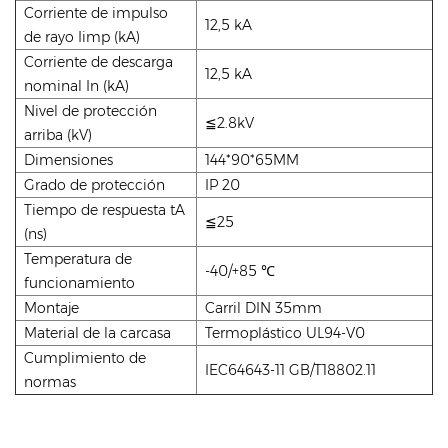
Corriente de impulso
12,5 kA
de rayo Iimp (kA)
Corriente de descarga
12,5 kA
nominal In (kA)
Nivel de protección
≦2.8kV
arriba (kV)
Dimensiones
144*90*65MM
Grado de protección
IP 20
Tiempo de respuesta tA
≦25
(ns)
Temperatura de
-40/+85 ℃
funcionamiento
Montaje
Carril DIN 35mm
Material de la carcasa
Termoplástico UL94-V0
Cumplimiento de
IEC64643-11 GB/T18802.11
normas