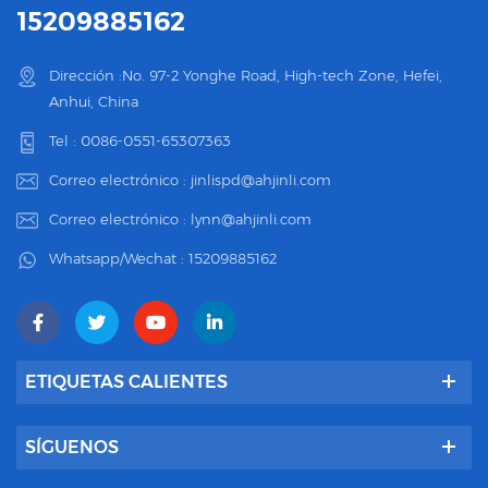
15209885162
Dirección :No. 97-2 Yonghe Road, High-tech Zone, Hefei,
Anhui, China
Tel :
0086-0551-65307363
Correo electrónico :
jinlispd@ahjinli.com
Correo electrónico :
lynn@ahjinli.com
Whatsapp/Wechat :
15209885162
ETIQUETAS CALIENTES
SÍGUENOS