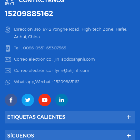
CONTÁCTENOS
15209885162
Dirección :No. 97-2 Yonghe Road, High-tech Zone, Hefei,
Anhui, China
Tel :
0086-0551-65307363
Correo electrónico :
jinlispd@ahjinli.com
Correo electrónico :
lynn@ahjinli.com
Whatsapp/Wechat :
15209885162
ETIQUETAS CALIENTES
SÍGUENOS