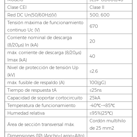
Clase CEI
Clase II
Red DC Un(50/60Hz)(V)
500, 600
Tensión máxima de funcionamiento
670
continuo Uc (V)
Corriente nominal de descarga
20
(8/20μs) In (kA)
máx. corriente de descarga (8/20μs)
40
Imax (kA)
Nivel de protección de tensión Up
≤2.6
(kV)
máx. fusible de respaldo (A)
100(gG)
Tiempo de respuesta tA
≤25ns
Capacidad de soportar cortocircuito
25kA
Temperatura de funcionamiento
-40℃~+85℃
Humedad relativa
≤95%(25℃)
Cordón multihilo
Área de sección transversal máx.
de 25 mm2
Dimensiones (1P) (Ancho×Largo×Alto)