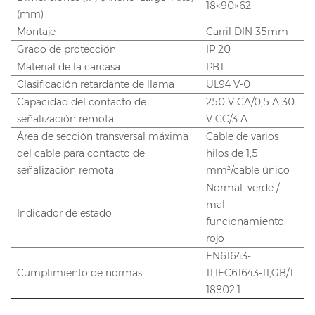
18×90×62
(mm)
Montaje
Carril DIN 35mm
Grado de protección
IP 20
Material de la carcasa
PBT
Clasificación retardante de llama
UL94 V-0
Capacidad del contacto de
250 V CA/0,5 A 30
señalización remota
V CC/3 A
Área de sección transversal máxima
Cable de varios
del cable para contacto de
hilos de 1,5
señalización remota
mm²/cable único
Normal: verde /
mal
Indicador de estado
funcionamiento:
rojo
EN61643-
Cumplimiento de normas
11,IEC61643-11,GB/T
18802.1