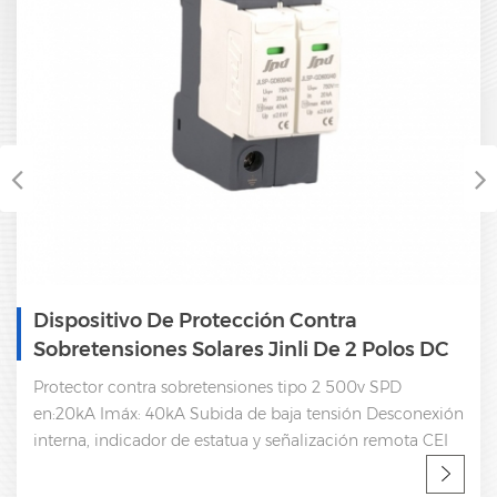
Dispositivo De Protección Contra
Sobretensiones Solares Jinli De 2 Polos DC
SPD 500V
Protector contra sobretensiones tipo 2 500v SPD
en:20kA Imáx: 40kA Subida de baja tensión Desconexión
interna, indicador de estatua y señalización remota CEI
61643-11