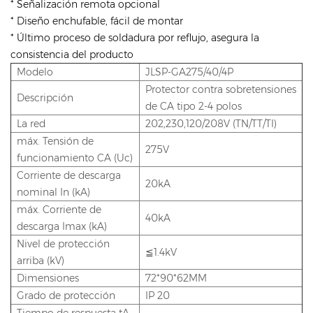
* Señalización remota opcional
* Diseño enchufable, fácil de montar
* Último proceso de soldadura por reflujo, asegura la
consistencia del producto
Modelo
JLSP-GA275/40/4P
Protector contra sobretensiones
Descripción
de CA tipo 2-4 polos
La red
202,230,120/208V (TN/TT/TI)
máx. Tensión de
275V
funcionamiento CA (Uc)
Corriente de descarga
20kA
nominal In (kA)
máx. Corriente de
40kA
descarga Imax (kA)
Nivel de protección
≦1.4kV
arriba (kV)
Dimensiones
72*90*62MM
Grado de protección
IP 20
Tiempo de respuesta tA