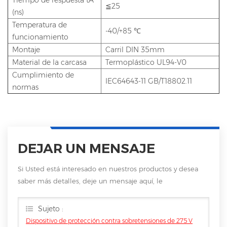
≦25
(ns)
Temperatura de
-40/+85 ℃
funcionamiento
Montaje
Carril DIN 35mm
Material de la carcasa
Termoplástico UL94-V0
Cumplimiento de
IEC64643-11 GB/T18802.11
normas
DEJAR UN MENSAJE
Si Usted está interesado en nuestros productos y desea
saber más detalles, deje un mensaje aquí, le
responderemos tan pronto como nosotros .. puedamos.
Sujeto :
Dispositivo de protección contra sobretensiones de 275 V