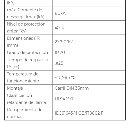
(kA)
máx. Corriente de
80kA
descarga Imax (kA)
Nivel de protección
≦2.0
arriba (kV)
Dimensiones (1P)
27*90*62
(mm)
Grado de protección
IP 20
Tiempo de respuesta
≦25
tA (ns)
Temperatura de
-40/+85 ℃
funcionamiento
Montaje
Carril DIN 35mm
Clasificación
UL94 V-0
retardante de llama
Cumplimiento de
IEC61643-11 GB/T18802.11
normas