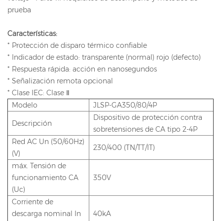
prueba
Características:
* Protección de disparo térmico confiable
* Indicador de estado: transparente (normal) rojo (defecto)
* Respuesta rápida: acción en nanosegundos
* Señalización remota opcional
* Clase IEC: Clase Ⅱ
Modelo
JLSP-GA350/80/4P
Dispositivo de protección contra
Descripción
sobretensiones de CA tipo 2-4P
Red AC Un (50/60Hz)
230/400 (TN/TT/IT)
(V)
máx. Tensión de
funcionamiento CA
350V
(Uc)
Corriente de
descarga nominal In
40kA