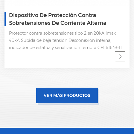
Dispositivo De Protección Contra
Sobretensiones De CA Trifásico Tipo 2 SPD
175V
Protector contra sobretensiones tipo 2, Uc=175V, 4 polos
ac spd, protector contra sobretensiones 40ka en:20kA
Imáx: 40kA Subida de baja tensión Desconexión interna,
indicador de estatua y señalización remota CEI 61643-11
VER MÁS PRODUCTOS