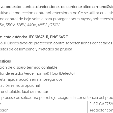
ivo protector contra sobretensiones de corriente alterna monofás
sitivo de protección contra sobretensiones de CA se utiliza en el 
de control de bajo voltaje para proteger contra rayos y sobretensi
75V, 350V, 385V, 440V, 485V y 750V.
iento estándar: IEC61643-11, EN61643-11
3-11 Dispositivos de protección contra sobretensiones conectados a
uisitos de desempeño y métodos de prueba
ísticas:
ción de disparo térmico confiable
dor de estado: Verde (normal) Rojo (Defecto)
esta rápida: acción en nanosegundos
ización remota opcional
 enchufable, fácil de montar
 proceso de soldadura por reflujo, asegura la consistencia del pro
o
JLSP-GA275/
pción
Protector con