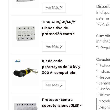
trifásico Jinli JLSP-
Disposit
400/100/4P de 400 V
Ver Más
El dispo
y 100 kA
sistema 
JLSP-400/80/4P/Y
175V, 2
Dispositivo de
protección contra
Cumplim
sobretensiones de CA
IEC 6164
Jinli de 400 V y 80 kA
Ver Más
11: Req
con señalización
remota
Caracter
Kit de codo
* Protec
pararrayos de 10 kV y
* Indica
300 A, compatible
* Respu
con IEEE 386 para
* Señal
transformadores y
Ver Más
* Diseño
conectores.
* Último
Protector contra
Model
sobretensiones JLSP-
Descri