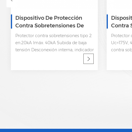
Dispositivo De Protección
Disposi
Contra Sobretensiones De
Contra 
Corriente Alterna Trifásica
Trifásic
Protector contra sobretensiones tipo 2
Protector 
SPD 385V
en:20kA Imáx: 40kA Subida de baja
Uc=175V, 4
tensión Desconexión interna, indicador
contra so
de estatua y señalización remota CEI
Imáx: 40k
61643-11
Desconexió
estatua y 
61643-11