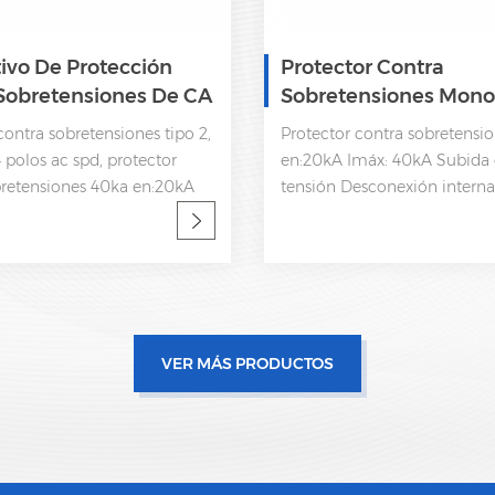
tivo De Protección
Protector Contra
Sobretensiones De CA
Sobretensiones Mono
o Tipo 2 SPD 175V
Tipo 2 AC SPD 385V
contra sobretensiones tipo 2,
Protector contra sobretensio
 polos ac spd, protector
en:20kA Imáx: 40kA Subida 
bretensiones 40ka en:20kA
tensión Desconexión interna
A Subida de baja tensión
de estatua y señalización r
n interna, indicador de
61643-11 OEM aceptable
señalización remota CEI
VER MÁS PRODUCTOS