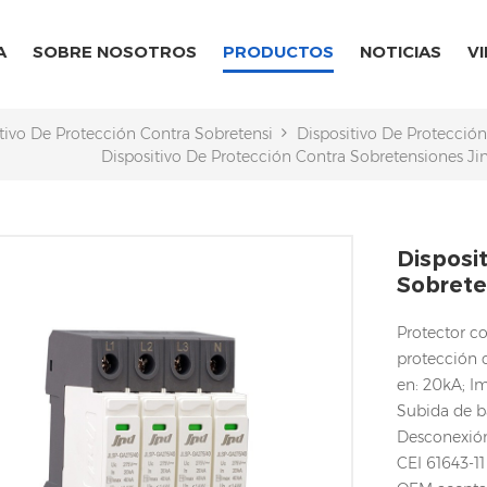
A
SOBRE NOSOTROS
PRODUCTOS
NOTICIAS
V
tivo De Protección Contra Sobretensiones CA/CC
Dispositivo De Protecció
Dispositivo De Protección Contra Sobretensiones Jin
Disposi
Sobrete
Protector co
protección c
en: 20kA; I
Subida de b
Desconexión
CEI 61643-11