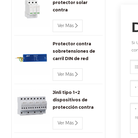
protector solar
contra
sobretensiones
1000V DC SPD
Ver Más
Si 
Protector contra
com
sobretensiones de
carril DIN de red
Ethernet Jinli
1000Mbps
Ver Más
Jinli tipo 1+2
dispositivos de
protección contra
sobretensiones ac
680V
Ver Más