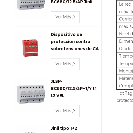
BC680/12.5/4P Jinli
La red
AC SPD
máx. T
Ver Más
Corrie
máx. C
Nivel d
Dispositivo de
Dimen
protección contra
sobretensiones de CA
Grado 
de 440 v 80 kA Jinli
Tiempo
SPD JLSP-
Temper
Ver Más
GA440/80/4P
Montaj
Materia
JLSP-
Cumpl
BC680/12.5/3P+1/Y t1
Hot Tags
t2 VEL
protecto
Ver Más
Jinli tipo 1+2