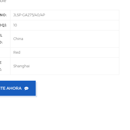
ble
NO:
JLSP-GA275/40/4P
Q):
10
EL
China
O:
Red
E
Shanghai
:
TE AHORA