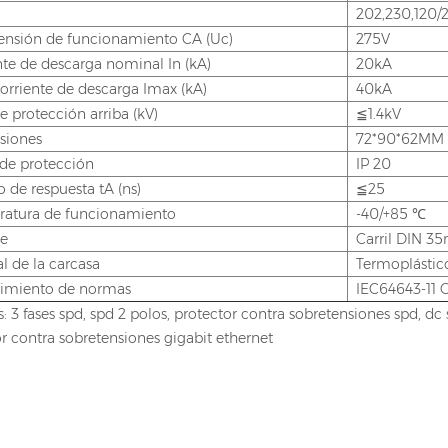
202,230,120/2
ensión de funcionamiento CA (Uc)
275V
nte de descarga nominal In (kA)
20kA
orriente de descarga Imax (kA)
40kA
e protección arriba (kV)
≦1.4kV
siones
72*90*62MM
de protección
IP 20
 de respuesta tA (ns)
≦25
atura de funcionamiento
-40/+85 ℃
e
Carril DIN 
l de la carcasa
Termoplástic
imiento de normas
IEC64643-11 
: 3 fases spd, spd 2 polos, protector contra sobretensiones spd, dc 
r contra sobretensiones gigabit ethernet