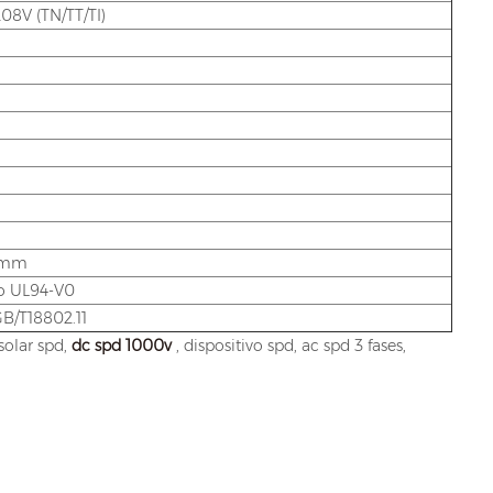
08V (TN/TT/TI)
35mm
o UL94-V0
GB/T18802.11
solar spd,
dc spd 1000v
, dispositivo spd, ac spd 3 fases,