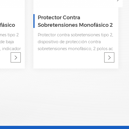
Protector Contra
fásico
Sobretensiones Monofásico 2
Polos 320V AC SPD
nes tipo 2
Protector contra sobretensiones tipo 2,
de baja
dispositivo de protección contra
, indicador
sobretensiones monofásico, 2 polos ac
emota CEI
spd en: 10kA; Imáx: 20kA Subida de
baja tensión Desconexión interna,
indicador de estatua y señalización
remota CEI 61643-11 OEM aceptable