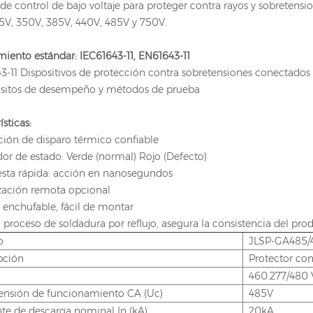
de control de bajo voltaje para proteger contra rayos y sobretensi
75V, 350V, 385V, 440V, 485V y 750V.
iento estándar: IEC61643-11, EN61643-11
3-11 Dispositivos de protección contra sobretensiones conectados a
uisitos de desempeño y métodos de prueba
ísticas:
ción de disparo térmico confiable
dor de estado: Verde (normal) Rojo (Defecto)
esta rápida: acción en nanosegundos
ización remota opcional
 enchufable, fácil de montar
 proceso de soldadura por reflujo, asegura la consistencia del pro
o
JLSP-GA485/
pción
Protector con
460.277/480 V
ensión de funcionamiento CA (Uc)
485V
nte de descarga nominal In (kA)
20kA