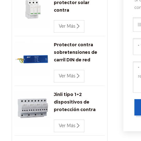
protector solar
com
contra
sobretensiones
1000V DC SPD
Ver Más
Protector contra
sobretensiones de
carril DIN de red
Ethernet Jinli
1000Mbps
Ver Más
Jinli tipo 1+2
dispositivos de
protección contra
sobretensiones ac
680V
Ver Más