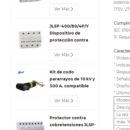
trifásico Jinli JLSP-
sistema 
400/100/4P de 400 V
Ver Más
175V, 2
y 100 kA
Cumplim
JLSP-400/80/4P/Y
IEC 6164
Dispositivo de
11: Req
protección contra
sobretensiones de CA
Caracter
Jinli de 400 V y 80 kA
Ver Más
* Protec
con señalización
* Indica
remota
Kit de codo
* Respu
pararrayos de 10 kV y
* Señal
300 A, compatible
* Diseño
con IEEE 386 para
* Último
transformadores y
Model
Ver Más
conectores.
Descri
La red
Protector contra
máx. T
sobretensiones JLSP-
Corrie