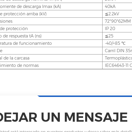
orriente de descarga Imax (kA)
40kA
e protección arriba (kV)
≦2.2kV
siones
72*90*62MM
de protección
IP 20
 de respuesta tA (ns)
≦25
atura de funcionamiento
-40/+85 ℃
e
Carril DIN 
l de la carcasa
Termoplástic
imiento de normas
IEC64643-11 
DEJAR UN MENSAJE
Usted está interesado en nuestros productos y desea saber más detal