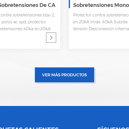
Sobretensiones De CA
Sobretensiones Mono
o Tipo 2 SPD 175V
Tipo 2 AC SPD 385V
contra sobretensiones tipo 2,
Protector contra sobretensio
 polos ac spd, protector
en:20kA Imáx: 40kA Subida 
bretensiones 40ka en:20kA
tensión Desconexión interna
A Subida de baja tensión
de estatua y señalización r
n interna, indicador de
61643-11 OEM aceptable
señalización remota CEI
VER MÁS PRODUCTOS