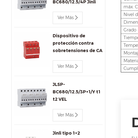
BC680/12.5/4P Jinli
máx. C
AC SPD
Nivel d
Ver Más
Dimen
Grado 
Dispositivo de
Tiempo
protección contra
Temper
sobretensiones de CA
Montaj
de 440 v 80 kA Jinli
Materia
SPD JLSP-
Ver Más
Cumpl
GA440/80/4P
JLSP-
BC680/12.5/3P+1/Y t1
t2 VEL
Ver Más
Jinli tipo 1+2
Si 