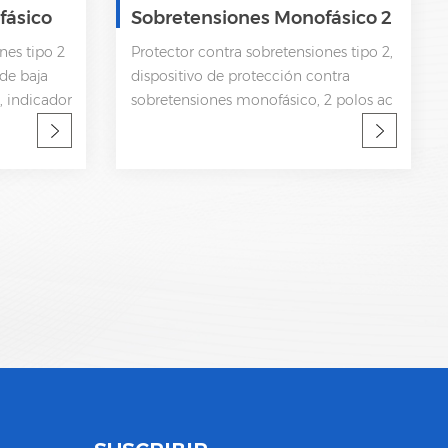
fásico
Sobretensiones Monofásico 2
Polos 320V AC SPD
nes tipo 2
Protector contra sobretensiones tipo 2,
de baja
dispositivo de protección contra
, indicador
sobretensiones monofásico, 2 polos ac
emota CEI
spd en: 10kA; Imáx: 20kA Subida de
baja tensión Desconexión interna,
indicador de estatua y señalización
remota CEI 61643-11 OEM aceptable