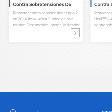
Contra Sobretensiones De
Contra 
Corriente Alterna Trifásica
Trifásic
Protector contra sobretensiones tipo 2
Protector 
SPD 385V
en:20kA Imáx: 40kA Subida de baja
Uc=175V, 4
tensión Desconexión interna, indicador
contra so
de estatua y señalización remota CEI
Imáx: 40k
61643-11
Desconexió
estatua y 
61643-11