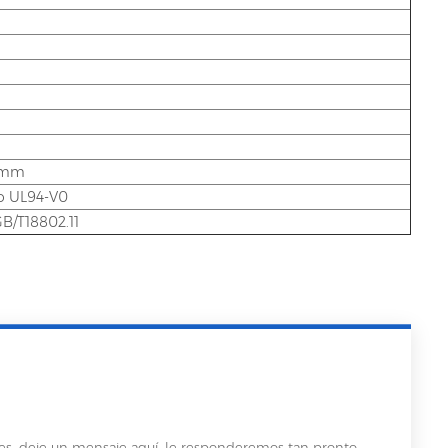
35mm
o UL94-V0
GB/T18802.11
les, deje un mensaje aquí, le responderemos tan pronto