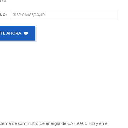
ble
NO:
JLSP-GA485/40/4P
TE AHORA
sistema de suministro de energía de CA (50/60 Hz) y en el