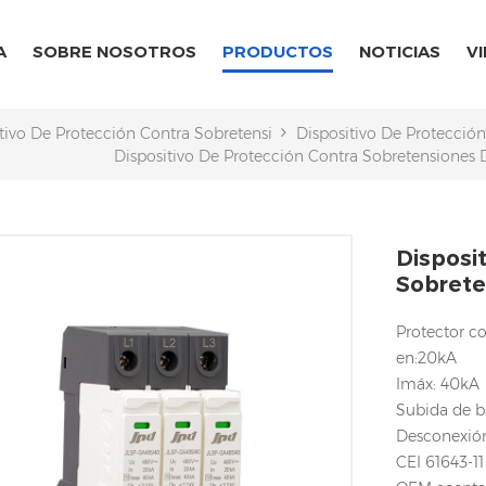
A
SOBRE NOSOTROS
PRODUCTOS
NOTICIAS
V
tivo De Protección Contra Sobretensiones CA/CC
Dispositivo De Protecció
Dispositivo De Protección Contra Sobretensiones 
Disposi
Sobrete
Protector co
en:20kA
Imáx: 40kA
Subida de b
Desconexión
CEI 61643-11