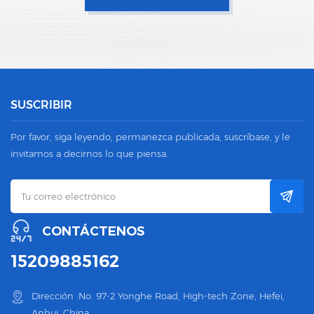
SUSCRIBIR
Por favor, siga leyendo, permanezca publicada, suscríbase, y le
invitamos a decirnos lo que piensa.
CONTÁCTENOS
15209885162
Dirección :No. 97-2 Yonghe Road, High-tech Zone, Hefei,
Anhui, China