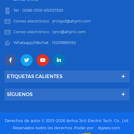
Tel :
0086-0551-65307363
Correo electrónico :
jinlispd@ahjinli.com
Correo electrónico :
lynn@ahjinli.com
Whatsapp/Wechat :
15209885162
ETIQUETAS CALIENTES
SÍGUENOS
Derechos de autor © 2013-2026 Anhui Jinli Electric Tech. Co., Ltd.
Reservados todos los derechos.
Poder por :
dyyseo.com