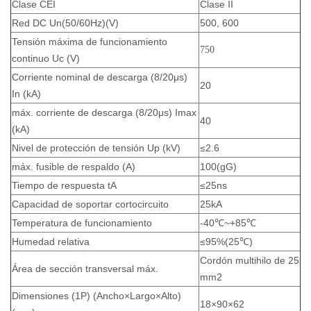
Clase CEI
Clase II
Red DC Un(50/60Hz)(V)
500, 600
Tensión máxima de funcionamiento
750
continuo Uc (V)
Corriente nominal de descarga (8/20μs)
20
In (kA)
máx. corriente de descarga (8/20μs) Imax
40
(kA)
Nivel de protección de tensión Up (kV)
≤2.6
máx. fusible de respaldo (A)
100(gG)
Tiempo de respuesta tA
≤25ns
Capacidad de soportar cortocircuito
25kA
Temperatura de funcionamiento
-40℃~+85℃
Humedad relativa
≤95%(25℃)
Cordón multihilo de 25
Área de sección transversal máx.
mm2
Dimensiones (1P) (Ancho×Largo×Alto)
18×90×62