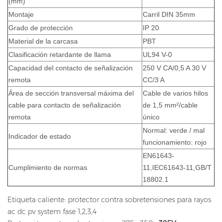
(mm)
Montaje
Carril DIN 35mm
Grado de protección
IP 20
Material de la carcasa
PBT
Clasificación retardante de llama
UL94 V-0
Capacidad del contacto de señalización
250 V CA/0,5 A 30 V
remota
CC/3 A
Área de sección transversal máxima del
Cable de varios hilos
cable para contacto de señalización
de 1,5 mm²/cable
remota
único
Normal: verde / mal
Indicador de estado
funcionamiento: rojo
EN61643-
Cumplimiento de normas
11,IEC61643-11,GB/T
18802.1
Etiqueta caliente: protector contra sobretensiones para rayos
ac dc pv system fase 1,2,3,4