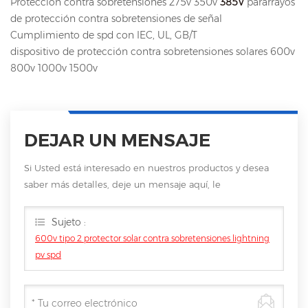
Protección contra sobretensiones 275v 350v
385V
pararrayos
de protección contra sobretensiones de señal
Cumplimiento de spd con IEC, UL, GB/T
dispositivo de protección contra sobretensiones solares 600v
800v 1000v 1500v
DEJAR UN MENSAJE
Si Usted está interesado en nuestros productos y desea
saber más detalles, deje un mensaje aquí, le
responderemos tan pronto como nosotros .. puedamos.
Sujeto :
600v tipo 2 protector solar contra sobretensiones lightning
pv spd