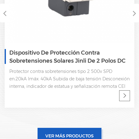
Dispositivo De Protección Contra
Sobretensiones Solares Jinli De 2 Polos DC
SPD 500V
Protector contra sobretensiones tipo 2 500v SPD
en:20kA Imáx: 40kA Subida de baja tensión Desconexión
interna, indicador de estatua y señalización remota CEI
61643-11
VER MÁS PRODUCTOS