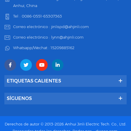
Anhui, China
Tel :
0086-0551-65307363
Correo electrónico :
jinlispd@ahjinli.com
Correo electrónico :
lynn@ahjinli.com
Whatsapp/Wechat :
15209885162
ETIQUETAS CALIENTES
SÍGUENOS
Derechos de autor © 2013-2026 Anhui Jinli Electric Tech. Co., Ltd.
Reservados todos los derechos.
Poder por :
dyyseo.com