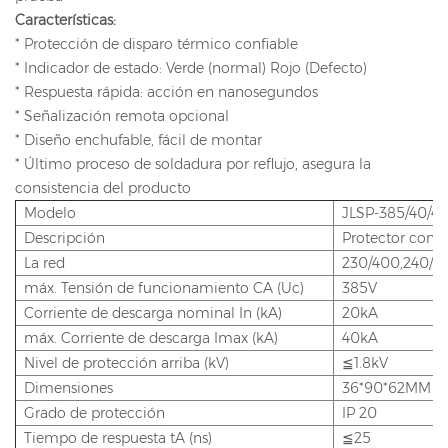
Características:
* Protección de disparo térmico confiable
* Indicador de estado: Verde (normal) Rojo (Defecto)
* Respuesta rápida: acción en nanosegundos
* Señalización remota opcional
* Diseño enchufable, fácil de montar
* Último proceso de soldadura por reflujo, asegura la
consistencia del producto
Modelo
JLSP-385/40/4P
Descripción
Protector contr
La red
230/400,240/415
máx. Tensión de funcionamiento CA (Uc)
385V
Corriente de descarga nominal In (kA)
20kA
máx. Corriente de descarga Imax (kA)
40kA
Nivel de protección arriba (kV)
≦1.8kV
Dimensiones
36*90*62MM
Grado de protección
IP 20
Tiempo de respuesta tA (ns)
≦25