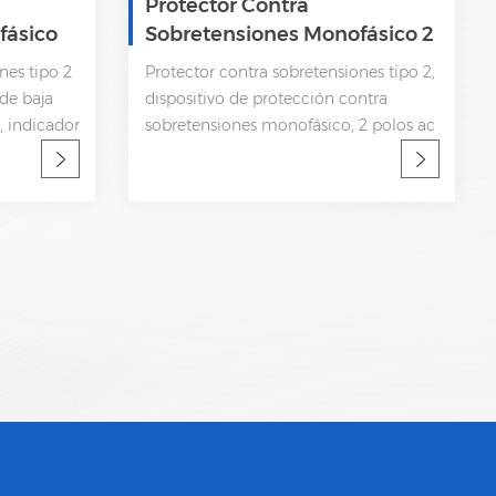
Protector Contra
fásico
Sobretensiones Monofásico 2
Polos 320V AC SPD
nes tipo 2
Protector contra sobretensiones tipo 2,
de baja
dispositivo de protección contra
, indicador
sobretensiones monofásico, 2 polos ac
emota CEI
spd en: 10kA; Imáx: 20kA Subida de
baja tensión Desconexión interna,
indicador de estatua y señalización
remota CEI 61643-11 OEM aceptable