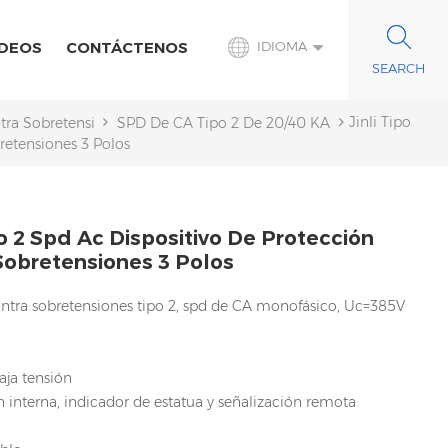
IDEOS
CONTÁCTENOS
IDIOMA
Jinli Tipo
ntra Sobretensiones De CA
SPD De CA Tipo 2 De 20/40 KA
retensiones 3 Polos
po 2 Spd Ac Dispositivo De Protección
Sobretensiones 3 Polos
ontra sobretensiones tipo 2, spd de CA monofásico, Uc=385V
aja tensión
 interna, indicador de estatua y señalización remota