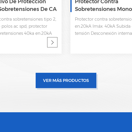
tivo De Protección
Protector Contra
Sobretensiones De CA
Sobretensiones Mono
o Tipo 2 SPD 175V
Tipo 2 AC SPD 385V
contra sobretensiones tipo 2,
Protector contra sobretensio
 polos ac spd, protector
en:20kA Imáx: 40kA Subida 
bretensiones 40ka en:20kA
tensión Desconexión interna
A Subida de baja tensión
de estatua y señalización r
n interna, indicador de
61643-11 OEM aceptable
señalización remota CEI
VER MÁS PRODUCTOS