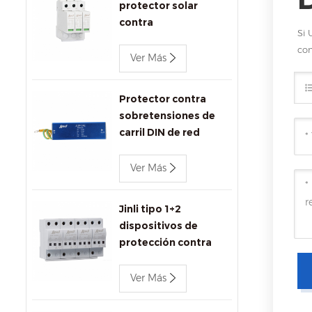
protector solar
contra
Si 
sobretensiones
com
1000V DC SPD
Ver Más
Protector contra
sobretensiones de
carril DIN de red
Ethernet Jinli
1000Mbps
Ver Más
Jinli tipo 1+2
dispositivos de
protección contra
sobretensiones ac
680V
Ver Más