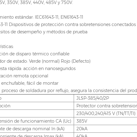
75V, 350V, 385V, 440V, 485V y 750V.
iento estándar: IEC61643-11, EN61643-11
3-11 Dispositivos de protección contra sobretensiones conectados a
uisitos de desempeño y métodos de prueba
ísticas:
ción de disparo térmico confiable
dor de estado: Verde (normal) Rojo (Defecto)
esta rápida: acción en nanosegundos
ización remota opcional
 enchufable, fácil de montar
 proceso de soldadura por reflujo, asegura la consistencia del pro
o
JLSP-385/40/2P
pción
Protector contra sobretensio
230/400,240/415 V (TN/TT/TI)
ensión de funcionamiento CA (Uc)
385V
nte de descarga nominal In (kA)
20kA
orriente de descarga Imax (kA)
40kA