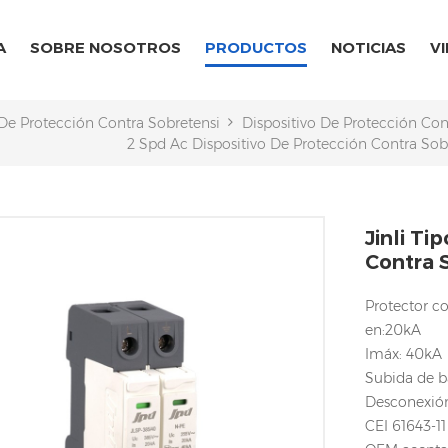
A
SOBRE NOSOTROS
PRODUCTOS
NOTICIAS
V
 De Protección Contra Sobretensiones CA/CC
Dispositivo De Protección Co
2 Spd Ac Dispositivo De Protección Contra Sob
Jinli Ti
Contra 
Protector c
en:20kA
Imáx: 40kA
Subida de b
Desconexión
CEI 61643-11