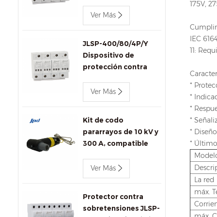
trifásico Jinli JLSP-
175V, 2
400/100/4P de 400 V
Ver Más
y 100 kA
Cumplim
IEC 6164
JLSP-400/80/4P/Y
11: Req
Dispositivo de
protección contra
Caracter
sobretensiones de CA
* Protec
Jinli de 400 V y 80 kA
Ver Más
* Indica
con señalización
* Respu
remota
Kit de codo
* Señal
pararrayos de 10 kV y
* Diseño
300 A, compatible
* Último
con IEEE 386 para
Model
transformadores y
Descri
Ver Más
conectores.
La red
máx. T
Protector contra
Corrie
sobretensiones JLSP-
máx. C