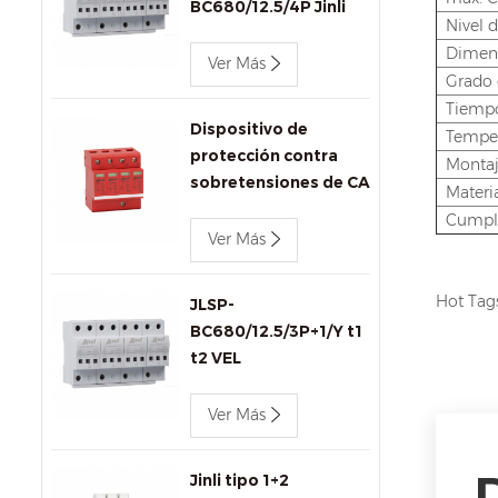
BC680/12.5/4P Jinli
Nivel d
AC SPD
Dimen
Ver Más
Grado 
Tiempo
Dispositivo de
Temper
protección contra
Montaj
sobretensiones de CA
Materia
de 440 v 80 kA Jinli
Cumpl
SPD JLSP-
Ver Más
GA440/80/4P
Hot Tag
JLSP-
BC680/12.5/3P+1/Y t1
t2 VEL
Ver Más
Jinli tipo 1+2