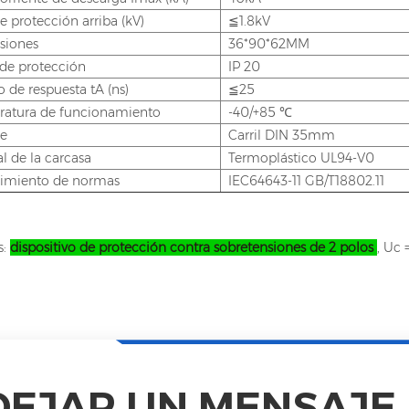
e protección arriba (kV)
≦1.8kV
siones
36*90*62MM
de protección
IP 20
 de respuesta tA (ns)
≦25
atura de funcionamiento
-40/+85 ℃
e
Carril DIN 35mm
l de la carcasa
Termoplástico UL94-V0
imiento de normas
IEC64643-11 GB/T18802.11
s:
dispositivo de protección contra sobretensiones de 2 polos
, Uc 
DEJAR UN MENSAJE