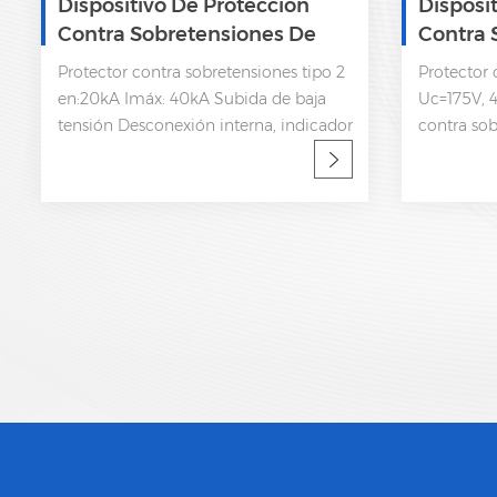
Dispositivo De Protección
Disposi
Contra Sobretensiones De
Contra 
Corriente Alterna Trifásica
Trifásic
Protector contra sobretensiones tipo 2
Protector 
SPD 385V
en:20kA Imáx: 40kA Subida de baja
Uc=175V, 4
tensión Desconexión interna, indicador
contra so
de estatua y señalización remota CEI
Imáx: 40k
61643-11
Desconexió
estatua y 
61643-11