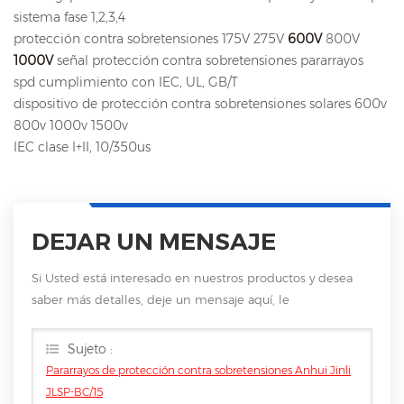
sistema fase 1,2,3,4
protección contra sobretensiones 175V 275V
600V
800V
1000V
señal protección contra sobretensiones pararrayos
spd cumplimiento con IEC, UL, GB/T
dispositivo de protección contra sobretensiones solares 600v
800v 1000v 1500v
IEC clase I+II, 10/350us
DEJAR UN MENSAJE
Si Usted está interesado en nuestros productos y desea
saber más detalles, deje un mensaje aquí, le
responderemos tan pronto como nosotros .. puedamos.
Sujeto :
Pararrayos de protección contra sobretensiones Anhui Jinli
JLSP-BC/15