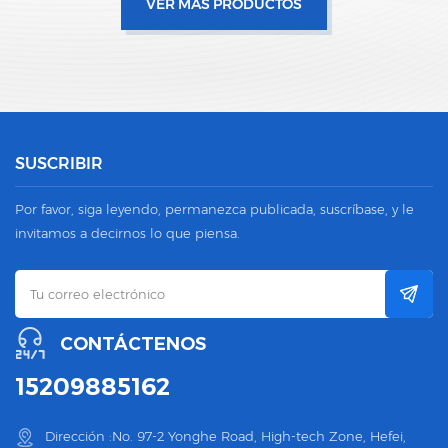
VER MÁS PRODUCTOS
SUSCRIBIR
Por favor, siga leyendo, permanezca publicada, suscríbase, y le
invitamos a decirnos lo que piensa.
CONTÁCTENOS
15209885162
Dirección :No. 97-2 Yonghe Road, High-tech Zone, Hefei,