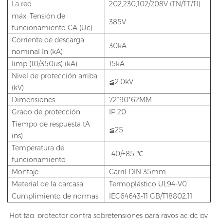
La red
202,230,102/208V (TN/TT/TI)
máx. Tensión de
385V
funcionamiento CA (Uc)
Corriente de descarga
30kA
nominal In (kA)
Iimp (10/350us) (kA)
15kA
Nivel de protección arriba
≦2.0kV
(kV)
Dimensiones
72*90*62MM
Grado de protección
IP 20
Tiempo de respuesta tA
≦25
(ns)
Temperatura de
-40/+85 ℃
funcionamiento
Montaje
Carril DIN 35mm
Material de la carcasa
Termoplástico UL94-V0
Cumplimiento de normas
IEC64643-11 GB/T18802.11
Hot tag: protector contra sobretensiones para rayos ac dc pv