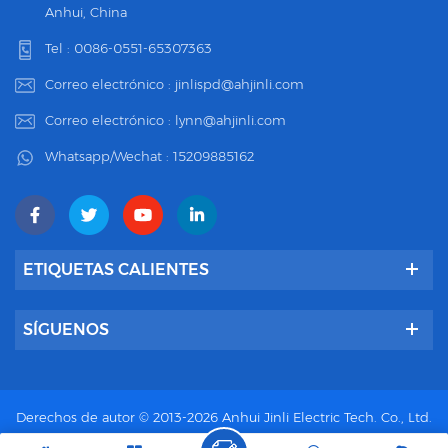
Anhui, China
Tel :
0086-0551-65307363
Correo electrónico :
jinlispd@ahjinli.com
Correo electrónico :
lynn@ahjinli.com
Whatsapp/Wechat :
15209885162
ETIQUETAS CALIENTES
SÍGUENOS
Derechos de autor © 2013-2026 Anhui Jinli Electric Tech. Co., Ltd.
Reservados todos los derechos.
Poder por :
dyyseo.com