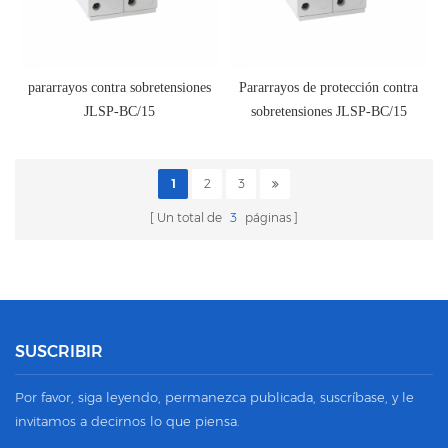
pararrayos contra sobretensiones
Pararrayos de protección contra
JLSP-BC/15
sobretensiones JLSP-BC/15
1
2
3
Un total de
3
páginas
SUSCRIBIR
Por favor, siga leyendo, permanezca publicada, suscríbase, y le
invitamos a decirnos lo que piensa.