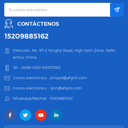
CONTÁCTENOS
15209885162
Dirección :No. 97-2 Yonghe Road, High-tech Zone, Hefei,
Anhui, China
Tel :
0086-0551-65307363
Correo electrónico :
jinlispd@ahjinli.com
Correo electrónico :
lynn@ahjinli.com
Whatsapp/Wechat :
15209885162