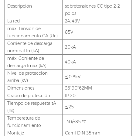
Descripción
sobretensiones CC tipo 2-2
polos
La red
24, 48V
máx. Tensión de
85V
funcionamiento CA (Uc)
Corriente de descarga
20kA
nominal In (kA)
máx. Corriente de
40kA
descarga Imax (kA)
Nivel de protección
≦0.8kV
arriba (kV)
Dimensiones
36*90*62MM
Grado de protección
IP 20
Tiempo de respuesta tA
≦25
(ns)
Temperatura de
-40/+85 ℃
funcionamiento
Montaje
Carril DIN 35mm