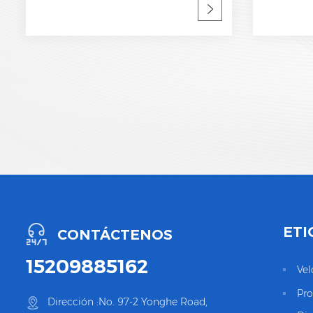
indicador de estatua y señalización
indicador 
remota CEI 61643-11 Fábrica OEM y
remota CEI
ODM SPD, fabricante profesional
fabricant
ETI
CONTÁCTENOS
15209885162
Vel
Pro
Dirección :No. 97-2 Yonghe Road,