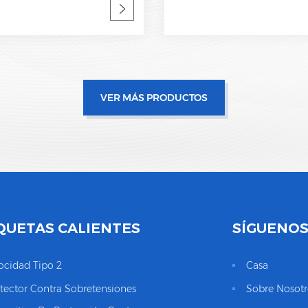
de estatua y señalización
Desconexión interna, indica
 61643-11 Fábrica de SPD,
estatua y señalización remo
e de SPD de ODM y OEM
61643-11 OEM aceptable
VER MÁS PRODUCTOS
QUETAS CALIENTES
SÍGUENO
ocidad Tipo 2
Casa
tector Contra Sobretensiones
Sobre Nosotr