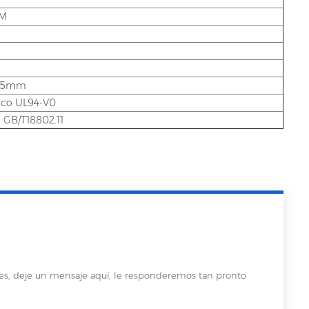
MM
 35mm
ico UL94-V0
 GB/T18802.11
les, deje un mensaje aquí, le responderemos tan pronto