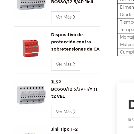
BC680/12.5/4P Jinli
Dimen
AC SPD
Grado 
Ver Más
Tiempo
Temper
Dispositivo de
Montaj
protección contra
Materia
sobretensiones de CA
Cumpl
de 440 v 80 kA Jinli
SPD JLSP-
Ver Más
GA440/80/4P
JLSP-
BC680/12.5/3P+1/Y t1
t2 VEL
Ver Más
Si 
com
Jinli tipo 1+2