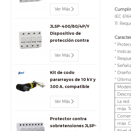
trifásico Jinli JLSP-
400/100/4P de 400 V
Ver Más
Cumplim
y 100 kA
IEC 6164
11: Req
JLSP-400/80/4P/Y
Dispositivo de
Caracter
protección contra
* Protec
sobretensiones de CA
* Indica
Jinli de 400 V y 80 kA
Ver Más
* Respu
con señalización
* Señal
remota
Kit de codo
* Diseño
pararrayos de 10 kV y
* Último
300 A, compatible
Model
con IEEE 386 para
Descri
transformadores y
Ver Más
La red
conectores.
máx. T
Corrie
Protector contra
máx. C
sobretensiones JLSP-
Nivel d