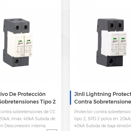
tivo De Protección
Jinli Lightning Protec
Sobretensiones Tipo 2
Contra Sobretensione
 JLSP-DC225/40
Spd 2 Polos
contra sobretensiones de CC
Protector contra sobretensi
 20kA; Imáx: 40kA Subida de
tipo 2, SPD 2 polos en: 20kA
ón Desconexión interna,
40kA Subida de baja tensió