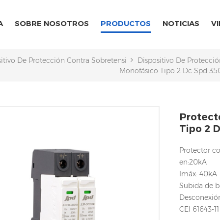
A
SOBRE NOSOTROS
PRODUCTOS
NOTICIAS
V
sitivo De Protección Contra Sobretensiones CA/CC
Dispositivo De Protecci
Monofásico Tipo 2 Dc Spd 35
Protect
Tipo 2 
Protector c
en:20kA
Imáx: 40kA
Subida de b
Desconexión
CEI 61643-11