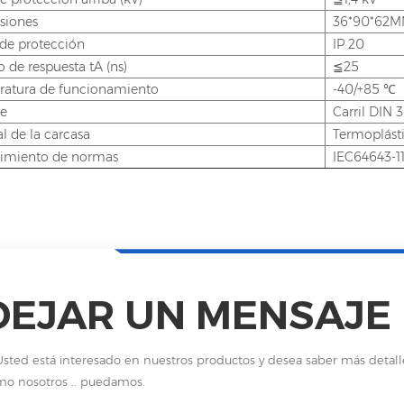
siones
36*90*62
de protección
IP 20
 de respuesta tA (ns)
≦25
atura de funcionamiento
-40/+85 ℃
e
Carril DIN
l de la carcasa
Termoplást
imiento de normas
IEC64643-11
DEJAR UN MENSAJE
Usted está interesado en nuestros productos y desea saber más detal
o nosotros .. puedamos.