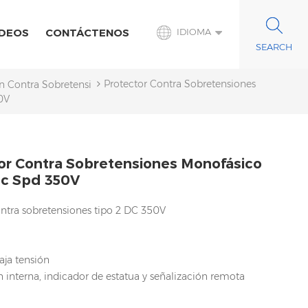
IDEOS
CONTÁCTENOS
IDIOMA
Protector Contra Sobretensiones
ón Contra Sobretensiones De CC
0V
or Contra Sobretensiones Monofásico
Dc Spd 350V
ontra sobretensiones tipo 2 DC 350V
aja tensión
 interna, indicador de estatua y señalización remota