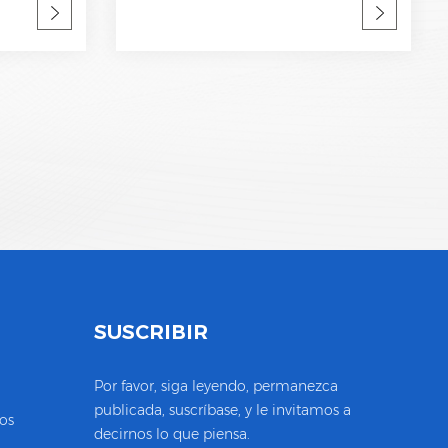
dor de
Desconexión interna, indicador de
ta CEI
estatua y señalización remota CEI
61643-11 OEM aceptable Fábrica SPD,
fabricante profesional
S
SUSCRIBIR
Por favor, siga leyendo, permanezca
publicada, suscríbase, y le invitamos a
os
decirnos lo que piensa.