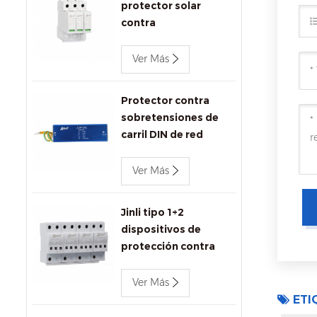
protector solar
contra
sobretensiones
1000V DC SPD
Ver Más
Protector contra
sobretensiones de
carril DIN de red
Ethernet Jinli
1000Mbps
Ver Más
Jinli tipo 1+2
dispositivos de
protección contra
sobretensiones ac
680V
Ver Más
ETI