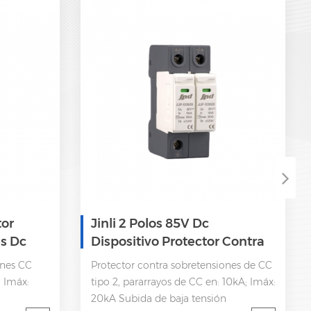
tor
Jinli 2 Polos 85V Dc
s Dc
Dispositivo Protector Contra
Sobretensiones
ones CC
Protector contra sobretensiones de CC
; Imáx:
tipo 2, pararrayos de CC en: 10kA; Imáx:
n
20kA Subida de baja tensión