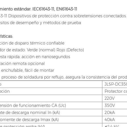
iento estándar: IEC61643-11, EN61643-11
3-11 Dispositivos de protección contra sobretensiones conectados a
uisitos de desempeño y métodos de prueba
ísticas:
ción de disparo térmico confiable
dor de estado: Verde (normal) Rojo (Defecto)
esta rápida: acción en nanosegundos
ización remota opcional
 enchufable, fácil de montar
 proceso de soldadura por reflujo, asegura la consistencia del pro
o
JLSP-DC35
pción
Protector c
220V
ensión de funcionamiento CA (Uc)
350V
nte de descarga nominal In (kA)
20kA
orriente de descarga Imax (kA)
40kA
e protección arriba (kV)
≦1,4 kV