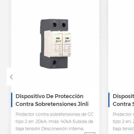
Dispositivo De Protección
Disposi
Contra Sobretensiones Jinli
Contra 
Tipo 2 24V 48V 2 Polos DC
DC SPD
Protector contra sobretensiones de CC
Protector 
SPD
tipo 2 en: 20kA; Imáx: 40kA Subida de
tipo 2 en:
baja tensión Desconexión interna,
baja tensi