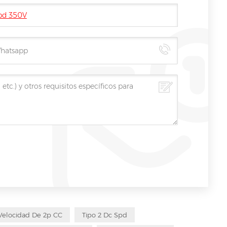
spd 350V
Velocidad De 2p CC
Tipo 2 Dc Spd