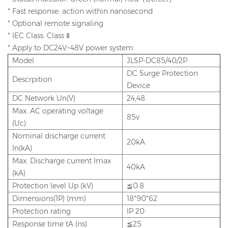
* Fast response: action within nanosecond
* Optional remote signaling
* IEC Class: Class Ⅱ
* Apply to DC24V~48V power system
Model
JLSP-DC85/40/2P
DC Surge Protection
Descrpition
Device
DC Network Un(V)
24,48
Max. AC operating voltage
85v
(Uc)
Nominal discharge current
20kA
In(kA)
Max. Discharge current Imax
40kA
(kA)
Protection level Up (kV)
≦0.8
Dimensions(1P) (mm)
18*90*62
Protection rating
IP 20
Response time tA (ns)
≦25