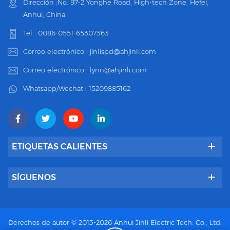
Dirección :No. 97-2 Yonghe Road, High-tech Zone, Hefei,
Anhui, China
Tel :
0086-0551-65307363
Correo electrónico :
jinlispd@ahjinli.com
Correo electrónico :
lynn@ahjinli.com
Whatsapp/Wechat :
15209885162
ETIQUETAS CALIENTES
SÍGUENOS
Derechos de autor © 2013-2026 Anhui Jinli Electric Tech. Co., Ltd.