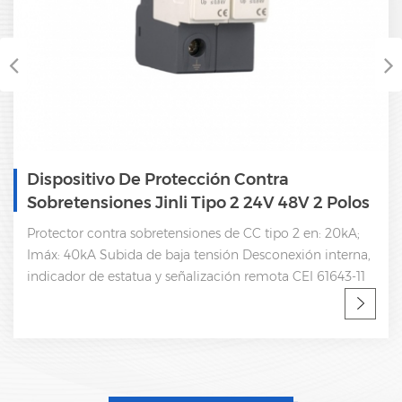
Dispositivo De Protección Contra
Sobretensiones Jinli Tipo 2 24V 48V 2 Polos
DC SPD
Protector contra sobretensiones de CC tipo 2 en: 20kA;
Imáx: 40kA Subida de baja tensión Desconexión interna,
indicador de estatua y señalización remota CEI 61643-11
Fábrica OEM y ODM SPD, fabricante profesional