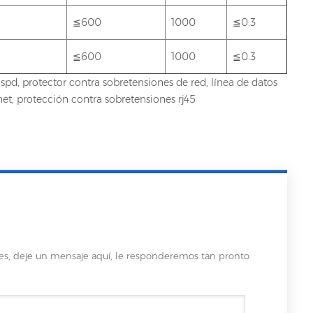
≦600
1000
≦0.3
≦600
1000
≦0.3
5 spd, protector contra sobretensiones de red, línea de datos
net, protección contra sobretensiones rj45
les, deje un mensaje aquí, le responderemos tan pronto