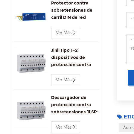
Protector contra
sobretensiones de
carril DIN de red
Ethernet Jinli
1000Mbps
Ver Más
Jinli tipo 1+2
dispositivos de
protección contra
sobretensiones ac
680V
Ver Más
Descargador de
protección contra
sobretensiones JLSP-
ETI
BC680/12.5
Ver Más
Aume