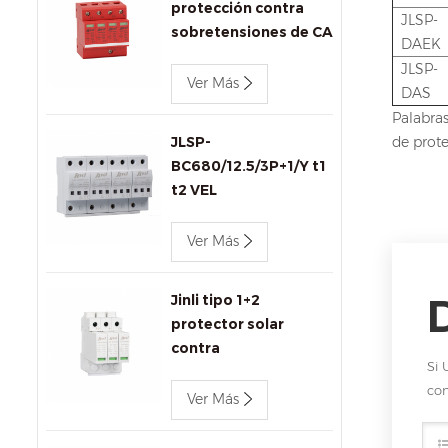
protección contra
JLSP-
sobretensiones de CA
DAEK
de 440 v 80 kA Jinli
JLSP-
SPD JLSP-
Ver Más
DAS
GA440/80/4P
Palabras
JLSP-
de prote
BC680/12.5/3P+1/Y t1
t2 VEL
Ver Más
Jinli tipo 1+2
protector solar
contra
Si 
sobretensiones
com
1000V DC SPD
Ver Más