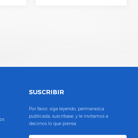
S
SUSCRIBIR
Por favor, siga leyendo, permanezca
publicada, suscríbase, y le invitamos a
os
decirnos lo que piensa.