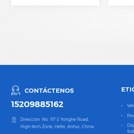
ETI
CONTÁCTENOS
15209885162
Vel
Pro
Dirección :No. 97-2 Yonghe Road,
Dis
High-tech Zone, Hefei, Anhui, China
Sob