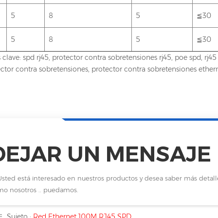
5
8
5
≦30
5
8
5
≦30
 clave: spd rj45, protector contra sobretensiones rj45, poe spd, rj4
ctor contra sobretensiones, protector contra sobretensiones ether
DEJAR UN MENSAJE
Usted está interesado en nuestros productos y desea saber más detal
o nosotros .. puedamos.
Sujeto :
Red Ethernet 100M RJ45 SPD