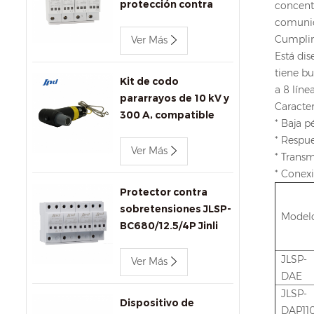
protección contra
concentr
sobretensiones de CA
comunica
Jinli de 400 V y 80 kA
Cumplim
Ver Más
con señalización
Está di
remota
tiene bu
Kit de codo
a 8 lín
pararrayos de 10 kV y
Caracter
300 A, compatible
* Baja p
con IEEE 386 para
* Respu
transformadores y
Ver Más
* Transm
conectores.
* Conex
Protector contra
sobretensiones JLSP-
Model
BC680/12.5/4P Jinli
AC SPD
JLSP-
Ver Más
DAE
JLSP-
Dispositivo de
DAP11