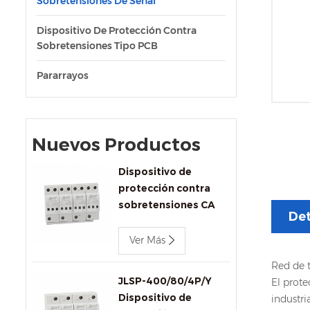
Sobretensiones De Señal
Dispositivo De Protección Contra
Sobretensiones Tipo PCB
Pararrayos
Nuevos Productos
Dispositivo de
protección contra
sobretensiones CA
Det
trifásico Jinli JLSP-
400/100/4P de 400 V
Ver Más
y 100 kA
Red de 
JLSP-400/80/4P/Y
El prote
Dispositivo de
industri