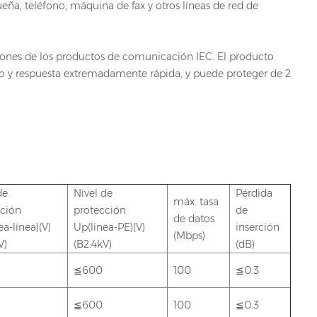
ña, teléfono, máquina de fax y otros líneas de red de
iones de los productos de comunicación IEC. El producto
nto y respuesta extremadamente rápida, y puede proteger de 2
de
Nivel de
Pérdida
máx. tasa
cción
protección
de
de datos
ea-línea)(V)
Up(línea-PE)(V)
inserción
(Mbps)
V)
(B2:4kV)
(dB)
≦600
100
≦0.3
≦600
100
≦0.3