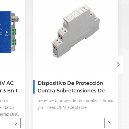
0V AC
Dispositivo De Protección
 3 En 1
Contra Sobretensiones De
ción
Señal RS485
ntra
Serie de bloques de terminales 2 líneas
es
, datos,
y 4 líneas OEM aceptable
terfaz BNC