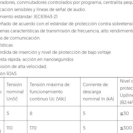
adores, conmutadores controlados por programa, centralita peque
ción sensibles y líneas de señal de audio.
iento estándar: IEC61643-21
señado de acuerdo con el estándar de protección contra sobretens
enas características de transmisión de frecuencia, alto rendimie
eas de comunicación.
ísticas:
érdida de inserción y nivel de protección de bajo voltaje
esta rápida: acción en nanosegundos
isión de alta velocidad
ión RJ45
Nivel 
Tensión
Tensión máxima de
Corriente de
prote
o
nominal
funcionamiento
descarga
Up(lín
Un(V)
continuo Uc (Vdc)
nominal In (kA)
(B2:4k
5
8
5
≦30
110
170
5
≦300
0