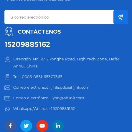
CONTÁCTENOS
15209885162
Dirección :No. 97-2 Yonghe Road, High-tech Zone, Hefei,
Anhui, China
Tel :
0086-0551-65307363
Correo electrónico :
jinlispd@ahjinli.com
Correo electrónico :
lynn@ahjinli.com
Whatsapp/Wechat :
15209885162