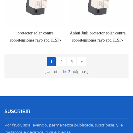
protector solar contra
Anhui Jinli protector solar contra
sobretensiones rayo spd JLSP-
sobretensiones rayo spd JLSP-
GD600/40/Y
GD600/40/Y
1
2
3
Un total de
3
páginas
SUSCRIBIR
Por favor, siga leyendo, permanezca publicada, suscríbase, y le
invitamos a decirnos lo que piensa.