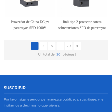
Proveedor de China DC pv
Jinli tipo 2 protector contra
pararrayos SPD 1000V
sobretensiones SPD dc pararrayos
1
2
3
...
20
Un total de
20
páginas
SUSCRIBIR
Por favor, siga leyendo, permanezca publicada, suscríbase, y le
invitamos a decirnos lo que piensa.