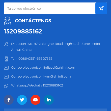
CONTÁCTENOS
15209885162
Dirección :No. 97-2 Yonghe Road, High-tech Zone, Hefei,
Anhui, China
Tel :
0086-0551-65307363
Correo electrónico :
jinlispd@ahjinli.com
Correo electrónico :
lynn@ahjinli.com
Whatsapp/Wechat :
15209885162