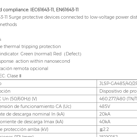
d compliance: IEC61643-11, EN61643-11
3-11 Surge protective devices connected to low-voltage power dis
 methods
:
le thermal tripping protection
s indicator: Green (normal) Red（Defect）
esponse: action within nanosecond
ización remota opcional
IEC: Clase Ⅱ
o
JLSP-GA485/40/2
pción
Dispositivo de pr
 Un (50/60Hz) (V)
460.277/480 (TN/T
ensión de funcionamiento CA (Uc)
485V
nte de descarga nominal In (kA)
20kA
orriente de descarga Imax (kA)
40kA
e protección arriba (kV)
≦2.2