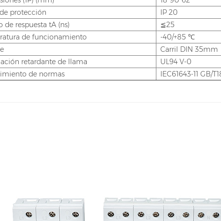
iones (1P) (mm)
18*90*62
de protección
IP 20
 de respuesta tA (ns)
≦25
atura de funcionamiento
-40/+85 ℃
je
Carril DIN 35mm
icación retardante de llama
UL94 V-0
imiento de normas
IEC61643-11 GB/T1