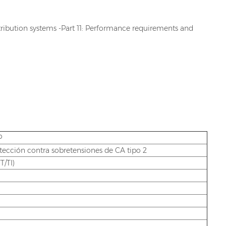
tribution systems -Part 11: Performance requirements and
P
otección contra sobretensiones de CA tipo 2
T/TI)