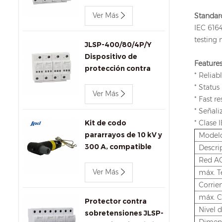
trifásico Jinli JLSP-
400/100/4P de 400 V
Ver Más
Standar
y 100 kA
IEC 6164
testing
JLSP-400/80/4P/Y
Dispositivo de
Features
protección contra
* Reliab
sobretensiones de CA
* Statu
Jinli de 400 V y 80 kA
Ver Más
* Fast r
con señalización
* Señal
remota
Kit de codo
* Clase 
pararrayos de 10 kV y
Model
300 A, compatible
Descri
con IEEE 386 para
Red AC
transformadores y
Ver Más
máx. T
conectores.
Corrie
máx. C
Protector contra
Nivel d
sobretensiones JLSP-