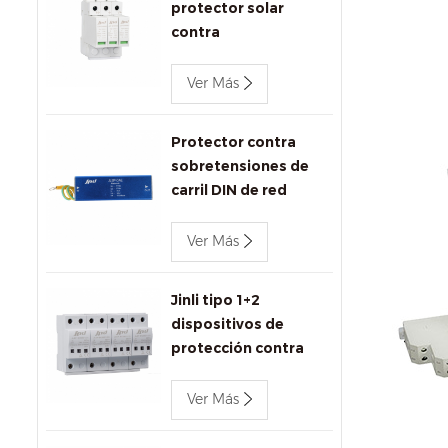
protector solar
contra
sobretensiones
1000V DC SPD
Ver Más
Protector contra
sobretensiones de
carril DIN de red
Ethernet Jinli
1000Mbps
Ver Más
Jinli tipo 1+2
dispositivos de
protección contra
sobretensiones ac
680V
Ver Más