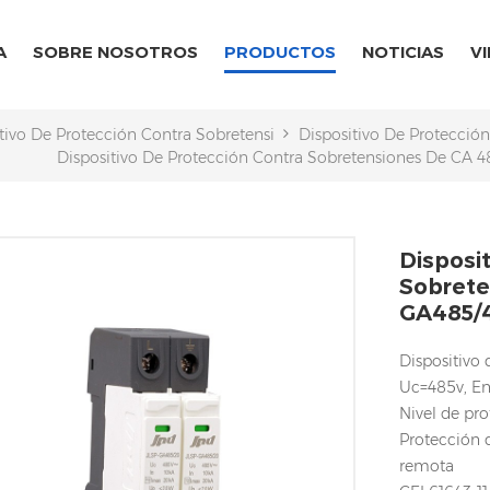
A
SOBRE NOSOTROS
PRODUCTOS
NOTICIAS
V
tivo De Protección Contra Sobretensiones CA/CC
Dispositivo De Protecció
Dispositivo De Protección Contra Sobretensiones De CA
Disposi
Sobrete
GA485/
Dispositivo
Uc=485v, En
Nivel de pro
Protección d
remota