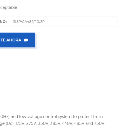
ceptable
NO:
JLSP-GA485/40/2P
TE AHORA
60Hz) and low-voltage control system to protect from
age (Uc): 175V, 275V, 350V, 385V, 440V, 485V and 750V.