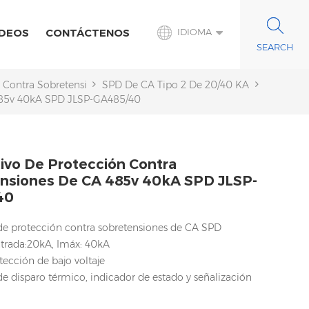
IDEOS
CONTÁCTENOS
IDIOMA
n Contra Sobretensiones De CA
SPD De CA Tipo 2 De 20/40 KA
 485v 40kA SPD JLSP-GA485/40
tivo De Protección Contra
nsiones De CA 485v 40kA SPD JLSP-
40
 de protección contra sobretensiones de CA SPD
trada:20kA, Imáx: 40kA
tección de bajo voltaje
e disparo térmico, indicador de estado y señalización