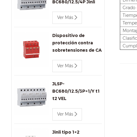
Dimens
BC680/12.5/4P Jinli
Grado 
AC SPD
Tiempo
Ver Más
Temper
Monta
Dispositivo de
Clasif
protección contra
Cumpl
sobretensiones de CA
de 440 v 80 kA Jinli
SPD JLSP-
Ver Más
GA440/80/4P
JLSP-
BC680/12.5/3P+1/Y t1
t2 VEL
Ver Más
Jinli tipo 1+2