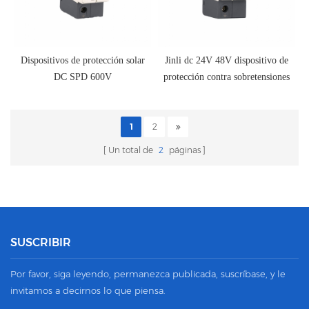
Dispositivos de protección solar
Jinli dc 24V 48V dispositivo de
DC SPD 600V
protección contra sobretensiones
SPD JLSP-DC85/40/2P
1
2
Un total de
2
páginas
SUSCRIBIR
Por favor, siga leyendo, permanezca publicada, suscríbase, y le
invitamos a decirnos lo que piensa.