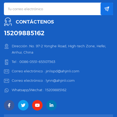
CONTÁCTENOS
15209885162
Dirección :No. 97-2 Yonghe Road, High-tech Zone, Hefei,
Anhui, China
Tel :
0086-0551-65307363
Correo electrónico :
jinlispd@ahjinli.com
Correo electrónico :
lynn@ahjinli.com
Whatsapp/Wechat :
15209885162