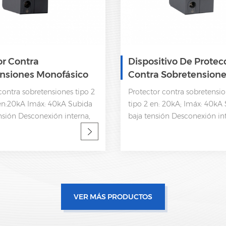
or Contra
Dispositivo De Protec
nsiones Monofásico
Contra Sobretensione
Dc Spd 350V
DC SPD JLSP-DC225/
contra sobretensiones tipo 2
Protector contra sobretensi
n:20kA Imáx: 40kA Subida
tipo 2 en: 20kA; Imáx: 40kA
nsión Desconexión interna,
baja tensión Desconexión in
de estatua y señalización
indicador de estatua y señal
I 61643-11
remota CEI 61643-11 Fábrica
fabricante de SPD de ODM 
VER MÁS PRODUCTOS