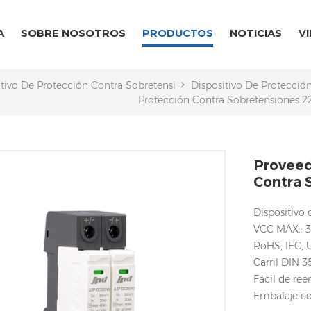
A
SOBRE NOSOTROS
PRODUCTOS
NOTICIAS
V
itivo De Protección Contra Sobretensiones CA/CC
Dispositivo De Protecció
Protección Contra Sobretensiones 2
Proveed
Contra 
Dispositivo
VCC MÁX.: 
RoHS, IEC, 
Carril DIN
Fácil de re
Embalaje con