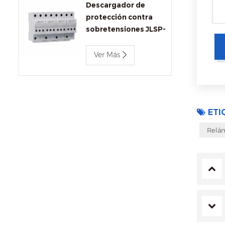
Descargador de
protección contra
sobretensiones JLSP-
BC680/12.5
Ver Más
ETI
Relám