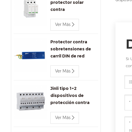
protector solar
contra
sobretensiones
1000V DC SPD
Ver Más
Protector contra
sobretensiones de
carril DIN de red
Si 
Ethernet Jinli
com
1000Mbps
Ver Más
Jinli tipo 1+2
dispositivos de
protección contra
sobretensiones ac
680V
Ver Más