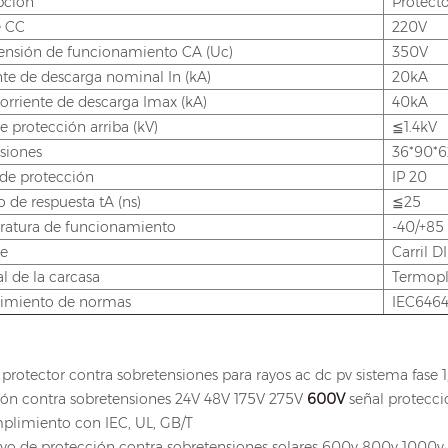
pción
Protecto
e CC
220V
ensión de funcionamiento CA (Uc)
350V
nte de descarga nominal In (kA)
20kA
orriente de descarga Imax (kA)
40kA
e protección arriba (kV)
≦1.4kV
siones
36*90*
de protección
IP 20
 de respuesta tA (ns)
≦25
atura de funcionamiento
-40/+85
e
Carril 
l de la carcasa
Termopl
imiento de normas
IEC6464
 protector contra sobretensiones para rayos ac dc pv sistema fase 1,
ión contra sobretensiones 24V 48V 175V 275V
600V
señal protecci
plimiento con IEC, UL, GB/T
tivo de protección contra sobretensiones solares 600v 800v 1000v