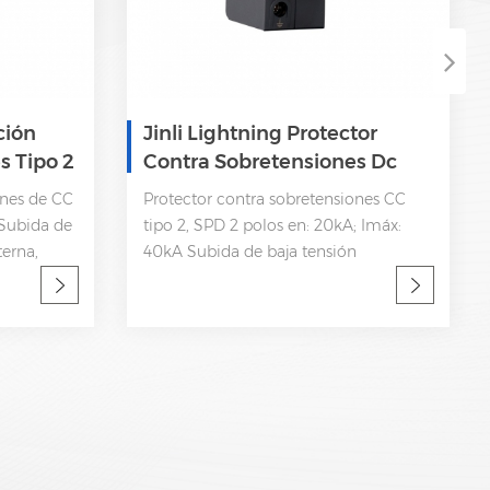
ción
Jinli Lightning Protector
s Tipo 2
Contra Sobretensiones Dc
40
Spd 2 Polos
ones de CC
Protector contra sobretensiones CC
 Subida de
tipo 2, SPD 2 polos en: 20kA; Imáx:
terna,
40kA Subida de baja tensión
ización
Desconexión interna, indicador de
 de SPD,
estatua y señalización remota CEI
y OEM
61643-11 OEM aceptable