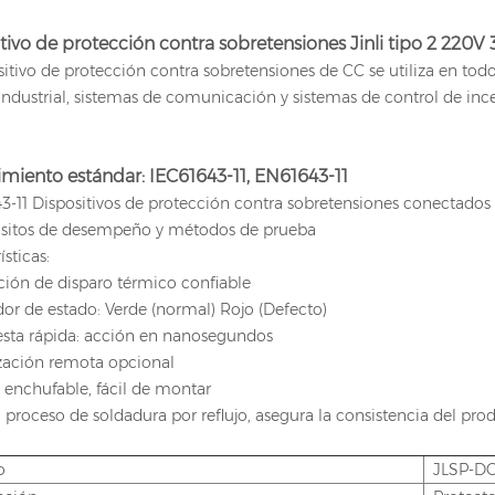
tivo de protección contra sobretensiones Jinli tipo 2 220
sitivo de protección contra sobretensiones de CC se utiliza en t
industrial, sistemas de comunicación y sistemas de control de ince
miento estándar: IEC61643-11, EN61643-11
3-11 Dispositivos de protección contra sobretensiones conectados a
uisitos de desempeño y métodos de prueba
ísticas:
ción de disparo térmico confiable
dor de estado: Verde (normal) Rojo (Defecto)
esta rápida: acción en nanosegundos
ización remota opcional
 enchufable, fácil de montar
 proceso de soldadura por reflujo, asegura la consistencia del pro
o
JLSP-DC