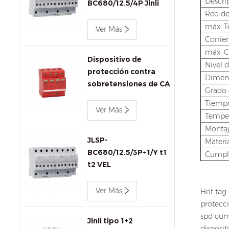
Descri
BC680/12.5/4P Jinli
Red d
AC SPD
máx. T
Ver Más
Corrie
máx. C
Dispositivo de
Nivel d
protección contra
Dimen
sobretensiones de CA
Grado 
de 440 v 80 kA Jinli
Tiempo
SPD JLSP-
Ver Más
Temper
GA440/80/4P
Montaj
JLSP-
Materia
BC680/12.5/3P+1/Y t1
Cumpl
t2 VEL
Ver Más
Hot tag:
protecc
spd cum
Jinli tipo 1+2
disposi