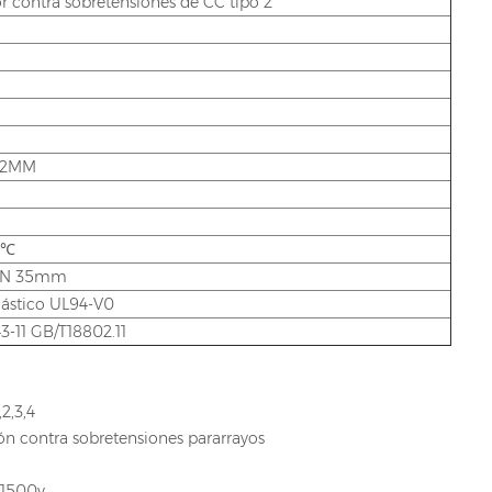
r contra sobretensiones de CC tipo 2
62MM
 ℃
DIN 35mm
ástico UL94-V0
3-11 GB/T18802.11
2,3,4
ón contra sobretensiones pararrayos
 1500v