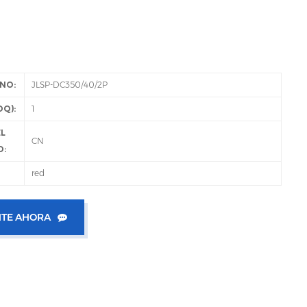
NO:
JLSP-DC350/40/2P
Q):
1
EL
CN
O:
red
TE AHORA