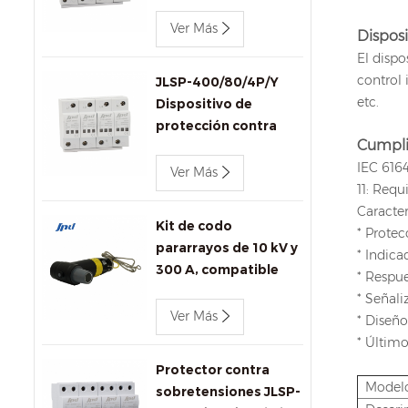
trifásico Jinli JLSP-
400/100/4P de 400 V
Ver Más
Disposi
y 100 kA
El dispo
control 
JLSP-400/80/4P/Y
etc.
Dispositivo de
protección contra
Cumpli
sobretensiones de CA
IEC 6164
Jinli de 400 V y 80 kA
Ver Más
11: Req
con señalización
Caracter
remota
Kit de codo
* Protec
pararrayos de 10 kV y
* Indica
300 A, compatible
* Respu
con IEEE 386 para
* Señal
transformadores y
Ver Más
* Diseño
conectores.
* Último
Protector contra
Model
sobretensiones JLSP-