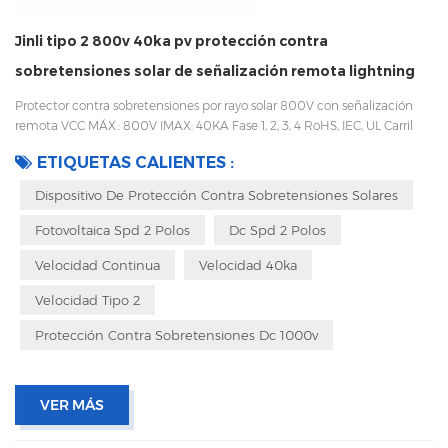
Jinli tipo 2 800v 40ka pv protección contra
sobretensiones solar de señalización remota lightning
spd
Protector contra sobretensiones por rayo solar 800V con señalización
remota VCC MÁX.: 800V IMAX: 40KA Fase 1, 2, 3, 4 RoHS, IEC, UL Carril
DIN 35mm Fácil de reemplazar con un diseño enchufable Embalaje
ETIQUETAS CALIENTES :
con caja interior para evitar vibraciones durante el transporte
Dispositivo De Protección Contra Sobretensiones Solares
Fotovoltaica Spd 2 Polos
Dc Spd 2 Polos
Velocidad Continua
Velocidad 40ka
Velocidad Tipo 2
Protección Contra Sobretensiones Dc 1000v
VER MÁS