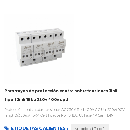
Pararrayos de protección contra sobretensiones Jinli
tipo 1 Jinli 15ka 230v 400v spd
Protección contra sobretensiones AC 230V Red 400V AC Un: 230/400V
Iimp(10/350us): 15KA Certificados RoHS, IEC, UL Fase 4P Carril DIN
35mm Fácil de reemplazar con un diseño enchufable Embalaje con
caja interior para evitar vibraciones durante el transporte
ETIQUETAS CALIENTES :
Velocidad Tipo 1