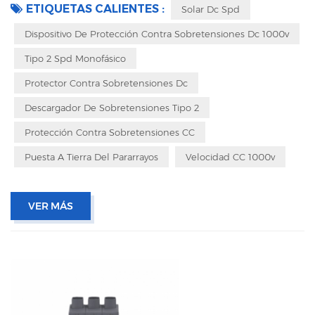
Embalaje con caja interior para evitar vibraciones durante el transporte
ETIQUETAS CALIENTES :
Solar Dc Spd
Dispositivo De Protección Contra Sobretensiones Dc 1000v
Tipo 2 Spd Monofásico
Protector Contra Sobretensiones Dc
Descargador De Sobretensiones Tipo 2
Protección Contra Sobretensiones CC
Puesta A Tierra Del Pararrayos
Velocidad CC 1000v
VER MÁS