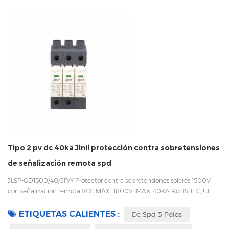
Tipo 2 pv dc 40ka Jinli protección contra sobretensiones
de señalización remota spd
JLSP-GD1500/40/3P/Y Protector contra sobretensiones solares 1500V
con señalización remota VCC MÁX.: 1800V IMAX: 40KA RoHS, IEC, UL
Fase 3 Carril DIN 35mm Fácil de reemplazar con un diseño enchufable
Embalaje con caja interior para evitar vibraciones durante el transporte
ETIQUETAS CALIENTES :
Dc Spd 3 Polos