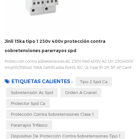
Jinli 15ka tipo 1 230v 400v protección contra
sobretensiones pararrayos spd
Protección contra sobretensiones AC 230V Red 400V AC Un: 230/400V
Iimp(10/350us): 15KA Certificados RoHS, IEC, UL Fase 1P, 2P, 3P, 4P Carril
DIN 35mm Fácil de reemplazar con un diseño enchufable Embalaje
con caja interior para evitar vibraciones durante el transporte
ETIQUETAS CALIENTES :
Tipo 2 Spd Ca
Sobretensión Ac Spd
Orden A Granel
Protector Spd Ca
Protección Contra Sobretensiones Clase 1
Pararrayos Trifásico
Dispositivo De Protección Contra Sobretensiones Tipo 1