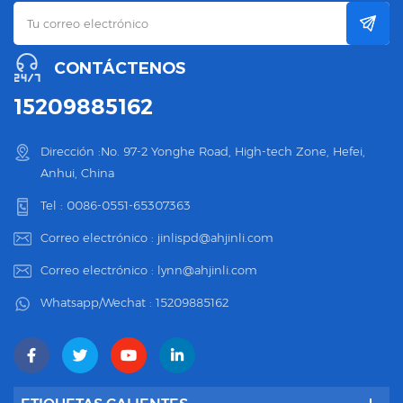
CONTÁCTENOS
15209885162
Dirección :No. 97-2 Yonghe Road, High-tech Zone, Hefei,
Anhui, China
Tel :
0086-0551-65307363
Correo electrónico :
jinlispd@ahjinli.com
Correo electrónico :
lynn@ahjinli.com
Whatsapp/Wechat :
15209885162