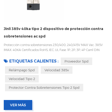
Jinli 385v 40ka tipo 2 dispositivo de protección contra
sobretensiones ac spd
Protección contra sobretensiones 230/400, 240/415V MAX Vac: 385V
IMAX: 40KA Certificados RoHS, IEC, UL Fase: 1P, 2P, 3P, 4P Carril DIN
35mm Fácil de reemplazar con un diseño enchufable Embalaje con
caja interior para evitar vibraciones durante el transporte
ETIQUETAS CALIENTES :
Proveedor Spd
Relámpago Spd
Velocidad 385v
Velocidad Tipo 2
Protector Contra Sobretensiones Tipo 2 Spd
VER MÁS