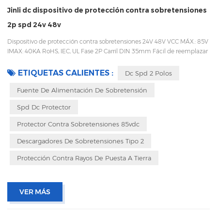
Jinli dc dispositivo de protección contra sobretensiones
2p spd 24v 48v
Dispositivo de protección contra sobretensiones 24V 48V VCC MÁX.: 85V
IMAX: 40KA RoHS, IEC, UL Fase 2P Carril DIN 35mm Fácil de reemplazar
con un diseño enchufable Embalaje con caja interior para evitar
vibraciones durante el transporte
ETIQUETAS CALIENTES :
Dc Spd 2 Polos
Fuente De Alimentación De Sobretensión
Spd Dc Protector
Protector Contra Sobretensiones 85vdc
Descargadores De Sobretensiones Tipo 2
Protección Contra Rayos De Puesta A Tierra
VER MÁS