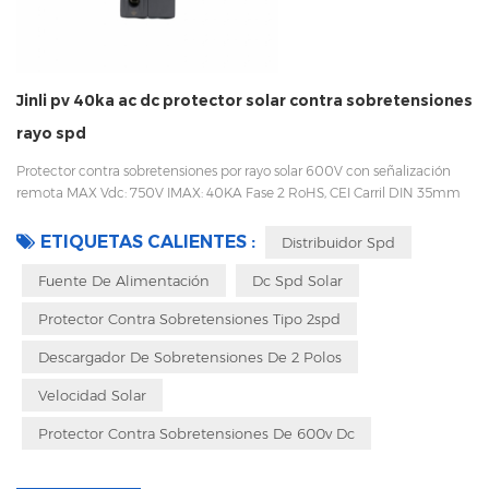
Jinli pv 40ka ac dc protector solar contra sobretensiones
rayo spd
Protector contra sobretensiones por rayo solar 600V con señalización
remota MAX Vdc: 750V IMAX: 40KA Fase 2 RoHS, CEI Carril DIN 35mm
Fácil de reemplazar con un diseño enchufable Embalaje con caja
interior para evitar vibraciones durante el transporte
ETIQUETAS CALIENTES :
Distribuidor Spd
Fuente De Alimentación
Dc Spd Solar
Protector Contra Sobretensiones Tipo 2spd
Descargador De Sobretensiones De 2 Polos
Velocidad Solar
Protector Contra Sobretensiones De 600v Dc