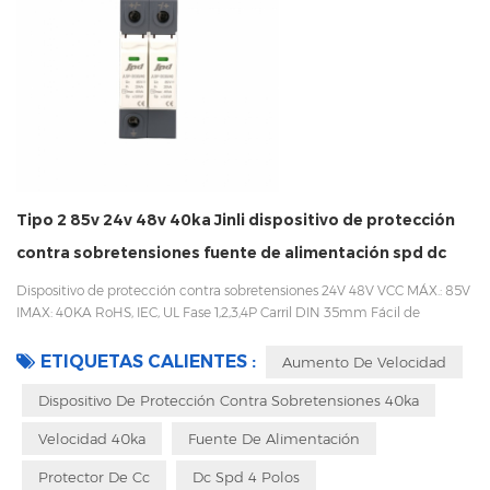
Tipo 2 85v 24v 48v 40ka Jinli dispositivo de protección
contra sobretensiones fuente de alimentación spd dc
Dispositivo de protección contra sobretensiones 24V 48V VCC MÁX.: 85V
IMAX: 40KA RoHS, IEC, UL Fase 1,2,3,4P Carril DIN 35mm Fácil de
reemplazar con un diseño enchufable Embalaje con caja interior para
evitar vibraciones durante el transporte
ETIQUETAS CALIENTES :
Aumento De Velocidad
Dispositivo De Protección Contra Sobretensiones 40ka
Velocidad 40ka
Fuente De Alimentación
Protector De Cc
Dc Spd 4 Polos