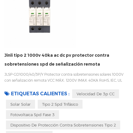
Jinli tipo 2 1000v 40ka ac dc pv protector contra
sobretensiones spd de señalización remota
JLSP-GD1000/40/3P/Y Protector contra sobretensiones solares 1000V
con señalización remota VCC MÁX.: 1200V IMAX: 40KA RoHS, IEC, UL
Fase 3 Carril DIN 35mm Fácil de reemplazar con un diseño enchufable
Embalaje con caja interior para evitar vibraciones durante el transporte
ETIQUETAS CALIENTES :
Velocidad De 3p CC
Solar Solar
Tipo 2 Spd Trifásico
Fotovoltaica Spd Fase 3
Dispositivo De Protección Contra Sobretensiones Tipo 2