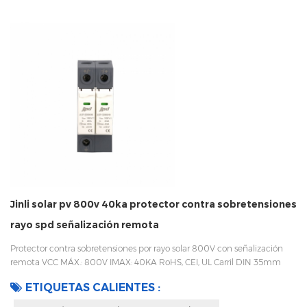
Jinli solar pv 800v 40ka protector contra sobretensiones
rayo spd señalización remota
Protector contra sobretensiones por rayo solar 800V con señalización
remota VCC MÁX.: 800V IMAX: 40KA RoHS, CEI, UL Carril DIN 35mm
Fácil de reemplazar con un diseño enchufable Embalaje con caja
ETIQUETAS CALIENTES :
interior para evitar vibraciones durante el transporte