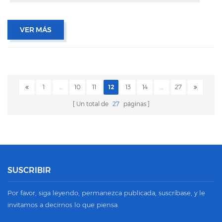
VER MÁS
1
...
10
11
12
13
14
...
27
Un total de
27
páginas
SUSCRIBIR
Por favor, siga leyendo, permanezca publicada, suscríbase, y le
invitamos a decirnos lo que piensa.