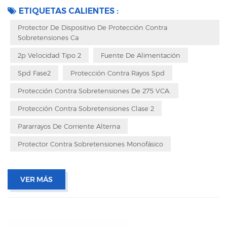
reemplazar con un diseño enchufable Embalaje con caja interior para
ETIQUETAS CALIENTES :
evitar vibraciones durante el transporte
Protector De Dispositivo De Protección Contra
Sobretensiones Ca
2p Velocidad Tipo 2
Fuente De Alimentación
Spd Fase2
Protección Contra Rayos Spd
Protección Contra Sobretensiones De 275 VCA.
Protección Contra Sobretensiones Clase 2
Pararrayos De Corriente Alterna
Protector Contra Sobretensiones Monofásico
VER MÁS