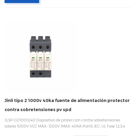
Jinli tipo 2 1000v 40ka fuente de alimentación protector
contra sobretensiones pv spd
JLSP-GD1000/40 Dispositivo de protección contra sobretensiones
solares 1000V VCC MÁX.: 1200V IMAX: 40KA RoHS, IEC, UL Fase 1,2,3,4
Carril DIN 35mm Fácil de reemplazar con un diseño enchufable