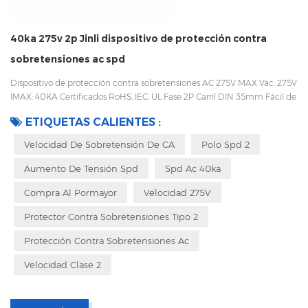
40ka 275v 2p Jinli dispositivo de protección contra
sobretensiones ac spd
Dispositivo de protección contra sobretensiones AC 275V MAX Vac: 275V
IMAX: 40KA Certificados RoHS, IEC, UL Fase 2P Carril DIN 35mm Fácil de
reemplazar con un diseño enchufable Embalaje con caja interior para
ETIQUETAS CALIENTES :
evitar vibraciones durante el transporte
Velocidad De Sobretensión De CA
Polo Spd 2
Aumento De Tensión Spd
Spd Ac 40ka
Compra Al Pormayor
Velocidad 275V
Protector Contra Sobretensiones Tipo 2
Protección Contra Sobretensiones Ac
Velocidad Clase 2