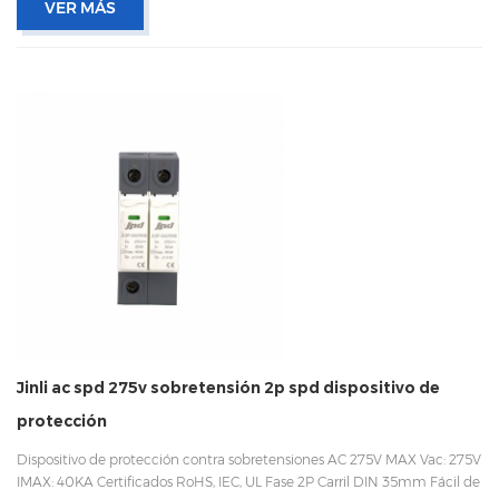
VER MÁS
Jinli ac spd 275v sobretensión 2p spd dispositivo de
protección
Dispositivo de protección contra sobretensiones AC 275V MAX Vac: 275V
IMAX: 40KA Certificados RoHS, IEC, UL Fase 2P Carril DIN 35mm Fácil de