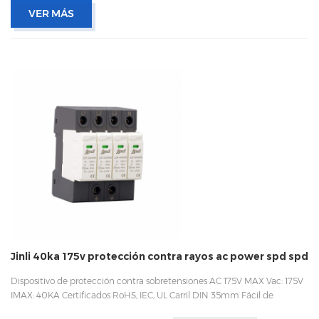
VER MÁS
Jinli 40ka 175v protección contra rayos ac power spd spd
Dispositivo de protección contra sobretensiones AC 175V MAX Vac: 175V
IMAX: 40KA Certificados RoHS, IEC, UL Carril DIN 35mm Fácil de
reemplazar con un diseño enchufable Embalaje con caja interior para