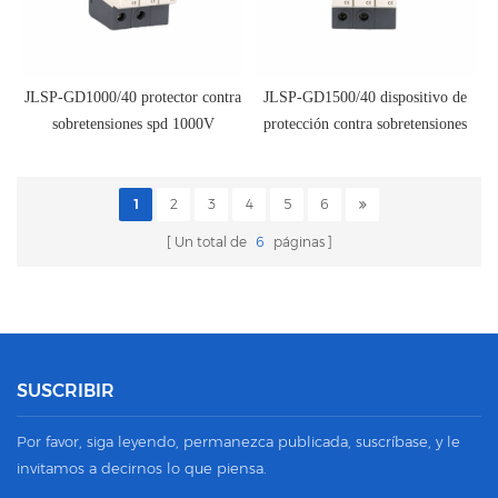
JLSP-GD1000/40 protector contra
JLSP-GD1500/40 dispositivo de
sobretensiones spd 1000V
protección contra sobretensiones
spd 1500V
1
2
3
4
5
6
Un total de
6
páginas
SUSCRIBIR
Por favor, siga leyendo, permanezca publicada, suscríbase, y le
invitamos a decirnos lo que piensa.