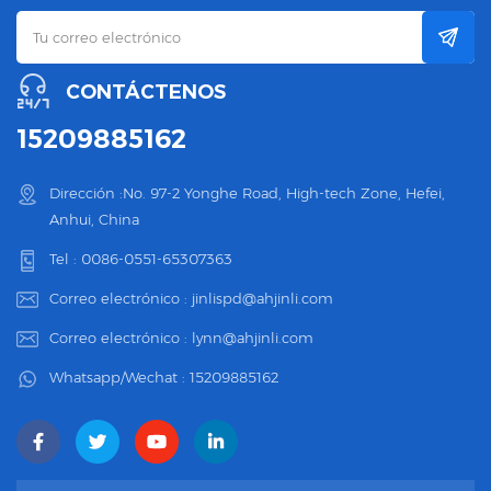
CONTÁCTENOS
15209885162
Dirección :No. 97-2 Yonghe Road, High-tech Zone, Hefei,
Anhui, China
Tel :
0086-0551-65307363
Correo electrónico :
jinlispd@ahjinli.com
Correo electrónico :
lynn@ahjinli.com
Whatsapp/Wechat :
15209885162